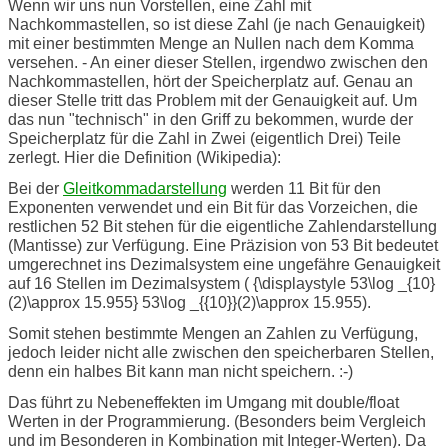
Wenn wir uns nun Vorstellen, eine Zahl mit
Nachkommastellen, so ist diese Zahl (je nach Genauigkeit)
mit einer bestimmten Menge an Nullen nach dem Komma
versehen. - An einer dieser Stellen, irgendwo zwischen den
Nachkommastellen, hört der Speicherplatz auf. Genau an
dieser Stelle tritt das Problem mit der Genauigkeit auf. Um
das nun "technisch" in den Griff zu bekommen, wurde der
Speicherplatz für die Zahl in Zwei (eigentlich Drei) Teile
zerlegt. Hier die Definition (Wikipedia):
Bei der
Gleitkommadarstellung
werden 11 Bit für den
Exponenten verwendet und ein Bit für das Vorzeichen, die
restlichen 52 Bit stehen für die eigentliche Zahlendarstellung
(Mantisse) zur Verfügung. Eine Präzision von 53 Bit bedeutet
umgerechnet ins Dezimalsystem eine ungefähre Genauigkeit
auf 16 Stellen im Dezimalsystem ( {\displaystyle 53\log _{10}
(2)\approx 15.955} 53\log _{{10}}(2)\approx 15.955).
Somit stehen bestimmte Mengen an Zahlen zu Verfügung,
jedoch leider nicht alle zwischen den speicherbaren Stellen,
denn ein halbes Bit kann man nicht speichern. :-)
Das führt zu Nebeneffekten im Umgang mit double/float
Werten in der Programmierung. (Besonders beim Vergleich
und im Besonderen in Kombination mit Integer-Werten). Da