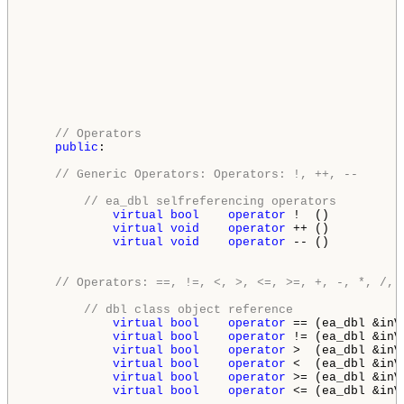
                                                    
// Operators
public
:

// Generic Operators: Operators: !, ++, --
// ea_dbl selfreferencing operators
virtual
bool
operator
 !  ()          
virtual
void
operator
 ++ ()          
virtual
void
operator
 -- ()          
// Operators: ==, !=, <, >, <=, >=, +, -, *, /, 
// dbl class object reference
virtual
bool
operator
 == (ea_dbl &inV
virtual
bool
operator
 != (ea_dbl &inV
virtual
bool
operator
 >  (ea_dbl &inV
virtual
bool
operator
 <  (ea_dbl &inV
virtual
bool
operator
 >= (ea_dbl &inV
virtual
bool
operator
 <= (ea_dbl &inV