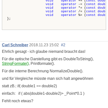
void
operator
 += (
const
doubl
void
operator
 -= (
const
doubl
void
operator
 *= (
const
doubl
void
operator
 /= (
const
doubl
void
operator
 %= (
const
doubl
};

Carl Schreiber
2018.11.23 15:02
#2
Ehrlich gesagt - ich glaube niemand braucht das!
Für die optische Darstellung gibt es DoubleToString(),
StringFormate()
, Printformate().
Für die interne Berechnung NormalizeDouble().
und für Vergleiche müsste man sich halt angewöhnen
statt zB.: if( double1 == double2)
einfach: if ( abs(double1-double2)> _Point*0.1 )
Fehlt noch etwas?