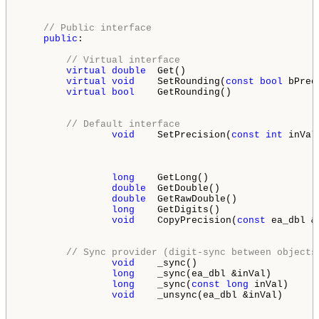
// Public interface
public
:

// Virtual interface
virtual
double
  Get()                       
virtual
void
    SetRounding(
const
bool
 bPrec
virtual
bool
    GetRounding()               
// Default interface
void
    SetPrecision(
const
int
 inVal
                                                    
                                                    
                                                    
long
    GetLong()                   
double
  GetDouble()                 
double
  GetRawDouble()              
long
    GetDigits()                 
void
    CopyPrecision(
const
 ea_dbl &
// Sync provider (digit-sync between objects
void
    _sync()                     
long
    _sync(ea_dbl &inVal)        
long
    _sync(
const
long
 inVal)     
void
    _unsync(ea_dbl &inVal)      