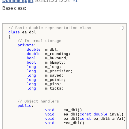
Dominik Egert
2018.11.23 12:22
#1
Base class:
// Basic double representation class
class
 ea_dbl

{

// Internal storage
private
:

double
  m_dbl;

double
  m_rounding;

bool
    m_bPRound;

bool
    m_bEmpty;

long
    m_long;

long
    m_precision;

long
    m_saved;

long
    m_points;

long
    m_pips;

long
    m_ticks;

// Object handlers
public
:

void
    ea_dbl()                    
void
    ea_dbl(
const
double
 inVal)  
void
    ea_dbl(
const
 ea_dbl& inVal) 
void
    ~ea_dbl()                   