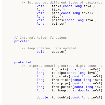
// Set and get different types of digits/val
void
    ticks(
const
long
 inVal)     
long
    ticks()                     
void
    pips(
const
long
 inVal)      
long
    pips()                      
void
    points(
const
long
 inVal)    
long
    points()                    
// Internal helper functions
private
:

// Keep internal data updated
void
    update()                    
protected
:

// Helpers, securing correct digit count han
long
    to_ticks(
const
long
 inVal)  
long
    to_pips(
const
long
 inVal)   
long
    to_points(
const
long
 inVal) 
long
    from_ticks(
const
long
 inVal)
long
    from_pips(
const
long
 inVal) 
long
    from_points(
const
long
 inVal
long
    to_long(
const
double
 inVal) 
double
  to_double(
const
long
 inVal) 