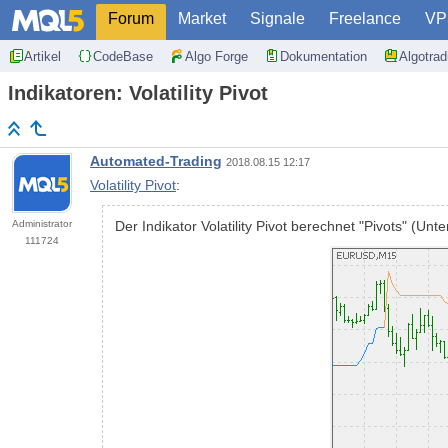
Forum
Market
Signale
Freelance
VP
Artikel
CodeBase
Algo Forge
Dokumentation
Algotra
Indikatoren: Volatility Pivot
Automated-Trading
2018.08.15 12:17
Volatility Pivot
:
Administrator
Der Indikator Volatility Pivot berechnet "Pivots" (U
111724