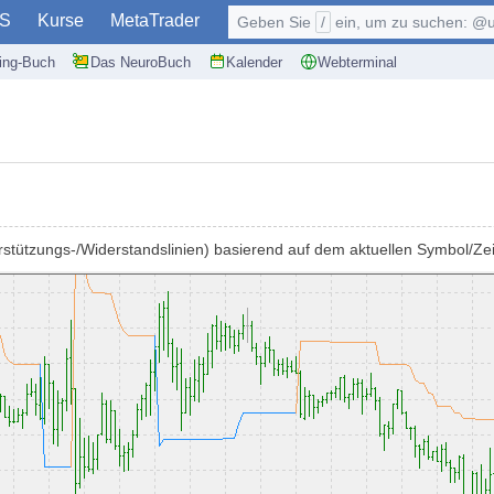
S
Kurse
MetaTrader
Geben Sie
/
ein, um zu suchen: @user, $symb
ding-Buch
Das NeuroBuch
Kalender
Webterminal
nterstützungs-/Widerstandslinien) basierend auf dem aktuellen Symbol/Z