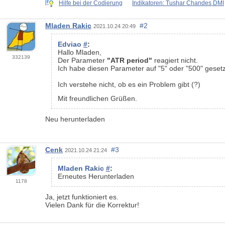
Hilfe bei der Codierung
Indikatoren: Tushar Chandes DMI
Mladen Rakic
#2
2021.10.24 20:49
Edviao
#
:
Hallo Mladen,
332139
Der Parameter
"ATR period"
reagiert nicht.
Ich habe diesen Parameter auf "5" oder "500" gesetzt
Ich verstehe nicht, ob es ein Problem gibt (?)
Mit freundlichen Grüßen.
Neu herunterladen
Cenk
#3
2021.10.24 21:24
Mladen Rakic
#
:
Erneutes Herunterladen
1178
Ja, jetzt funktioniert es.
Vielen Dank für die Korrektur!