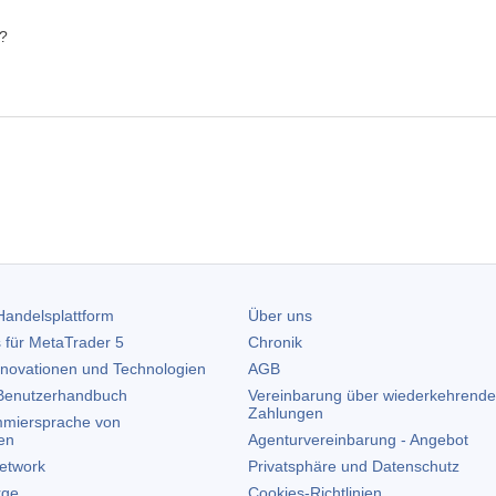
t?
andelsplattform
Über uns
 für
MetaTrader 5
Chronik
nnovationen und Technologien
AGB
enutzerhandbuch
Vereinbarung über wiederkehrende
Zahlungen
miersprache von
en
Agenturvereinbarung - Angebot
etwork
Privatsphäre und Datenschutz
rge
Cookies-Richtlinien