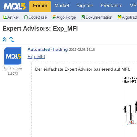
Forum
Market
Signale
Freelance
VP
Artikel
CodeBase
Algo Forge
Dokumentation
Algotra
Expert Advisors: Exp_MFI
Automated-Trading
2017.02.08 16:16
Exp_MFI
:
Administrator
Der einfachste Expert Advisor basierend auf MFI.
111673