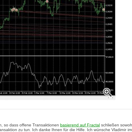
en, so dass offene Transaktionen
basierend auf Fractal
schließen sowohl 
nsaktion zu tun. Ich danke Ihnen für die Hilfe. Ich wünsche Vladimir 