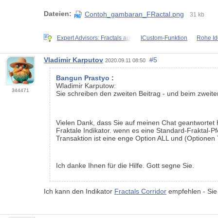
Dateien:
Contoh_gambaran_FRactal.png
31 kb
Expert Advisors: Fractals auf
ICustom-Funktion
Rohe I
Vladimir Karputov
#5
2020.09.11 08:50
Bangun Prastyo
:
Wladimir Karputow:
344471
Sie schreiben den zweiten Beitrag - und beim zweiten
Vielen Dank, dass Sie auf meinen Chat geantwortet 
Fraktale Indikator. wenn es eine Standard-Fraktal-P
Transaktion ist eine enge Option ALL und (Optionen
Ich danke Ihnen für die Hilfe. Gott segne Sie.
Ich kann den Indikator
Fractals Corridor
empfehlen - Sie 