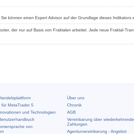
Sie können einen Expert Advisor auf der Grundlage dieses Indikators e
oboter, der nur auf Basis von Fraktalen arbeitet. Jede neue Fraktal-T
andelsplattform
Über uns
 für
MetaTrader 5
Chronik
nnovationen und Technologien
AGB
enutzerhandbuch
Vereinbarung über wiederkehrende
Zahlungen
miersprache von
en
Agenturvereinbarung - Angebot