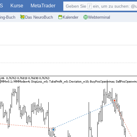
S
Kurse
MetaTrader
Geben Sie
/
ein, um zu suchen: @user, $symb
ding-Buch
Das NeuroBuch
Kalender
Webterminal