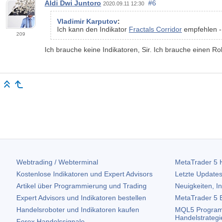
Aldi Dwi Juntoro
#6
2020.09.11 12:30
Vladimir Karputov
:
Ich kann den Indikator
Fractals Corridor
empfehlen - 
209
Ich brauche keine Indikatoren, Sir. Ich brauche einen R
Webtrading / Webterminal
MetaTrader 5
H
Kostenlose Indikatoren und Expert Advisors
Letzte Updates
Artikel über Programmierung und Trading
Neuigkeiten, I
Expert Advisors und Indikatoren bestellen
MetaTrader 5
B
Handelsroboter und Indikatoren kaufen
MQL5 Program
Handelstrategi
Forex Handelssignale