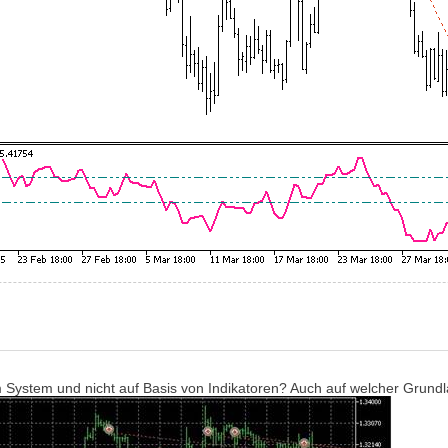
System und nicht auf Basis von Indikatoren? Auch auf welcher Grundla