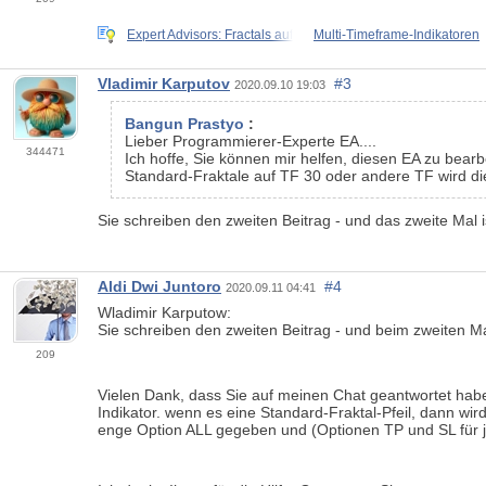
Expert Advisors: Fractals auf
Multi-Timeframe-Indikatoren
Vladimir Karputov
#3
2020.09.10 19:03
Bangun Prastyo
:
Lieber Programmierer-Experte EA....
344471
Ich hoffe, Sie können mir helfen, diesen EA zu bearb
Standard-Fraktale auf TF 30 oder andere TF wird die
Sie schreiben den zweiten Beitrag - und das zweite Mal is
Aldi Dwi Juntoro
#4
2020.09.11 04:41
Wladimir Karputow:
Sie schreiben den zweiten Beitrag - und beim zweiten Mal
209
Vielen Dank, dass Sie auf meinen Chat geantwortet habe
Indikator. wenn es eine Standard-Fraktal-Pfeil, dann wi
enge Option ALL gegeben und (Optionen TP und SL für j