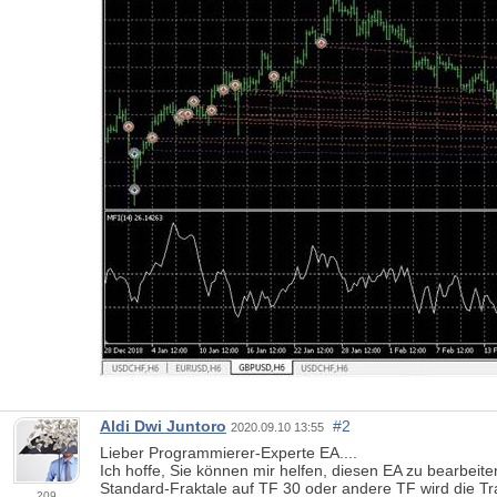
Aldi Dwi Juntoro
#2
2020.09.10 13:55
Lieber Programmierer-Experte EA....
Ich hoffe, Sie können mir helfen, diesen EA zu bearbeit
Standard-Fraktale auf TF 30 oder andere TF wird die Tra
209