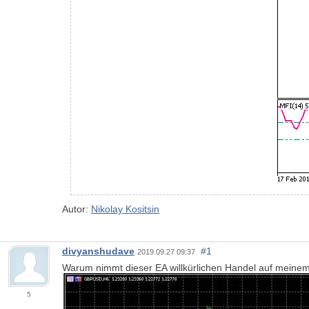
Autor:
Nikolay Kositsin
divyanshudave
#1
2019.09.27 09:37
Warum nimmt dieser EA willkürlichen Handel auf meinem 
5