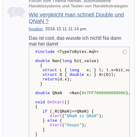
Forum zum Thema Handel, automatisierte
Handelssysteme und Testen von Handelsstrategien
Wie vergleicht man schnell Double und
QNaN ?
fxsaber
, 2016.10.11.11:14 pm.
Das ist cool, das wusste ich nicht! Na dann
mal her damit
#include 
<TypeToBytes.mqh>

double
 Nan(
long
 bit_value)

  {

struct
 L { 
long
   x; } l; l.x=bit_value
struct
 D { 
double
 x; } d=(D)l;

return
(d.x);

  }

double
 QNaN   =Nan(
0x7FF7000000000000
);  

void
OnStart
()

{

if
 (_R(QNaN)==QNaN) {

Alert
(
"QNaN is QNaN"
);

   } 
else
 {

Alert
(
"Ooops"
);

   }   

}