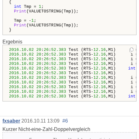
{

int
 Tmp = 
1
;  

Print
(VALUETOSTRING(Tmp));

  Tmp = -
1
;

Print
(VALUETOSTRING(Tmp));

}
Ergebnis
2016.10
.
02
20
:
26
:
52.383
 Test (RTS-
12.16
,M1)      i =
2016.10
.
02
20
:
26
:
52.383
 Test (RTS-
12.16
,M1)      i =
2016.10
.
02
20
:
26
:
52.383
 Test (RTS-
12.16
,M1)      i =
2016.10
.
02
20
:
26
:
52.383
 Test (RTS-
12.16
,M1)      i =
2016.10
.
02
20
:
26
:
52.383
 Test (RTS-
12.16
,M1)     
int
 
2016.10
.
02
20
:
26
:
52.383
 Test (RTS-
12.16
2016.10
.
02
20
:
26
:
52.383
 Test (RTS-
12.16
,M1)      i =
2016.10
.
02
20
:
26
:
52.383
 Test (RTS-
12.16
,M1)      i =
2016.10
.
02
20
:
26
:
52.383
 Test (RTS-
12.16
,M1)      i =
2016.10
.
02
20
:
26
:
52.383
 Test (RTS-
12.16
,M1)      i =
2016.10
.
02
20
:
26
:
52.383
 Test (RTS-
12.16
,M1)     
int
 
fxsaber
2016.10.11 13:09
#6
Kurzer Nicht-eine-Zahl-Doppelvergleich