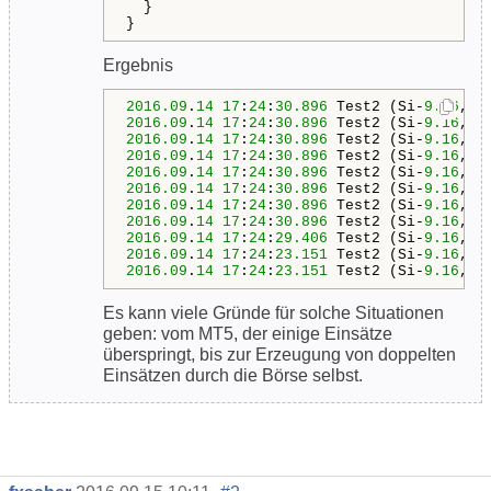
  }

}
Ergebnis
2016.09
.
14
17
:
24
:
30.896
 Test2 (Si-
9.16
2016.09
.
14
17
:
24
:
30.896
 Test2 (Si-
9.16
2016.09
.
14
17
:
24
:
30.896
 Test2 (Si-
9.16
2016.09
.
14
17
:
24
:
30.896
 Test2 (Si-
9.16
2016.09
.
14
17
:
24
:
30.896
 Test2 (Si-
9.16
2016.09
.
14
17
:
24
:
30.896
 Test2 (Si-
9.16
2016.09
.
14
17
:
24
:
30.896
 Test2 (Si-
9.16
2016.09
.
14
17
:
24
:
30.896
 Test2 (Si-
9.16
2016.09
.
14
17
:
24
:
29.406
 Test2 (Si-
9.16
2016.09
.
14
17
:
24
:
23.151
 Test2 (Si-
9.16
2016.09
.
14
17
:
24
:
23.151
 Test2 (Si-
9.16
,M1
Es kann viele Gründe für solche Situationen
geben: vom MT5, der einige Einsätze
überspringt, bis zur Erzeugung von doppelten
Einsätzen durch die Börse selbst.