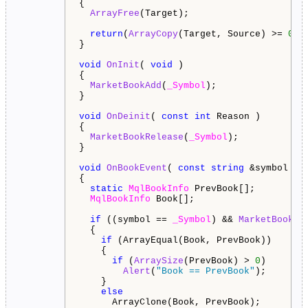
{

ArrayFree
(Target);

return
(
ArrayCopy
(Target, Source) >= 
0
);

}

void
OnInit
( 
void
 )

{

MarketBookAdd
(
_Symbol
);

}

void
OnDeinit
( 
const
int
 Reason )

{

MarketBookRelease
(
_Symbol
);

}

void
OnBookEvent
( 
const
string
 &symbol )

{

static
MqlBookInfo
 PrevBook[];

MqlBookInfo
 Book[];

if
 ((symbol == 
_Symbol
) && 
MarketBookGe
  {

if
 (ArrayEqual(Book, PrevBook))

    {

if
 (
ArraySize
(PrevBook) > 
0
)

Alert
(
"Book == PrevBook"
);

    }

else
      ArrayClone(Book, PrevBook);
