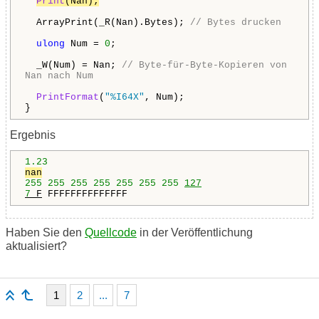
Print
(Nan);
ArrayPrint(_R(Nan).Bytes);
// Bytes drucken
ulong
Num =
0
;
_W(Num) = Nan;
// Byte-für-Byte-Kopieren von
Nan nach Num
PrintFormat
(
"%I64X"
, Num);
}
Ergebnis
1.23
nan
255
255
255
255
255
255
255
127
7
F
FFFFFFFFFFFFFF
Haben Sie den
Quellcode
in der Veröffentlichung
aktualisiert?
1
2
...
7