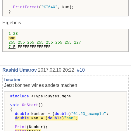
PrintFormat
(
"%I64X"
, Num);
}
Ergebnis
1.23
nan
255
255
255
255
255
255
255
127
7
F
FFFFFFFFFFFFFF
Rashid Umarov
2017.02.10 20:22
#10
fxsaber
:
Jetzt können wir es anders machen
#include
<TypeToBytes.mqh>
void
OnStart
()
{
double
Number = (
double
)
"01.23_example"
;
double
Nan = (
double
)
"nan"
;
Print
(Number);