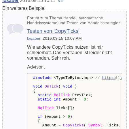
fxsaber
2016.09.15 10:11
#2
Ein weiteres Beispiel
Forum zum Thema Handel, automatische
Handelssysteme und Testen von Handelsstrategien
Testen von 'CopyTicks'
fxsaber
, 2016.09.15 10:07 AM
Wie andere CopyTicks nutzen, ist mir
schleierhaft. Das Vertrauen ist leider nicht
vorhanden. Sehr roh.
Advisor .
#include 
<TypeToBytes.mqh> 
// 
https://www
void
OnTick
( 
void
 )

{

static
MqlTick
 PrevTick;  

static
int
 Amount = 
0
;

MqlTick
 Ticks[];

if
 (Amount > 
0
)

  {

    Amount = 
CopyTicks
(
_Symbol
, Ticks, 
CO