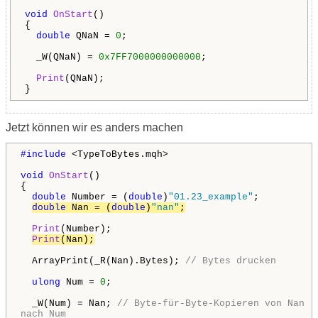
void
OnStart
()
{
double
QNaN =
0
;
_W(QNaN) =
0x7FF7000000000000
;
Print
(QNaN);
}
Jetzt können wir es anders machen
#include
<TypeToBytes.mqh>
void
OnStart
()
{
double
Number = (
double
)
"01.23_example"
;
double
Nan = (
double
)
"nan"
;
Print
(Number);
Print
(Nan);
ArrayPrint(_R(Nan).Bytes);
// Bytes drucken
ulong
Num =
0
;
_W(Num) = Nan;
// Byte-für-Byte-Kopieren von Nan
nach Num