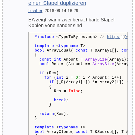
einen Stapel duplizieren
fxsaber
, 2016.09.14 16:29
EA zeigt, wann zwei benachbarte Stapel
Kopien voneinander sind
#include 
<TypeToBytes.mqh> 
// 
https://www
template
 <
typename
bool
 ArrayEqual( 
const
 T &Array1[], 
const
{

const
int
 Amount = 
ArraySize
(Array1);

bool
 Res = (Amount == 
ArraySize
(Array2))
if
 (Res)

for
 (
int
 i = 
0
; i < Amount; i++)

if
 (_R(Array1[i]) != Array2[i]) 
// 
      {

        Res = 
false
;

break
;

      }

return
(Res);

}

template
 <
typename
bool
 ArrayClone( 
const
 T &Source[], T &Tar