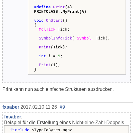
#define
Print
(A)
PRINTCLASS::MyPrint(A)
void
OnStart
()
{
MqlTick
Tick;
SymbolInfoTick
(
_Symbol
, Tick);
Print
(Tick);
int
i =
5
;
Print
(i);
}
Print kann nun auch einfache Strukturen ausdrucken.
fxsaber
2017.02.10 11:26
#9
fxsaber
:
Beispiel für die Erstellung eines
Nicht-eine-Zahl-Doppels
#include
<TypeToBytes.mqh>