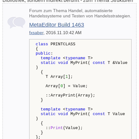
Bibliothek, sondern indirekt berührt - zum Thema Strukturen
Forum zum Thema Handel, automatisierte
Handelssysteme und Testen von Handelsstrategien.
MetaEditor Build 1463
fxsaber
, 2016.11.10:42 AM
class
PRINTCLASS
{
public
:
template
<
typename
T>
static
void
MyPrint(
const
T &Value
)
{
T Array[
1
];
Array[
0
] = Value;
::ArrayPrint(Array);
}
template
<
typename
T>
static
void
MyPrint(
const
T Value
)
{
::
Print
(Value);
}
};