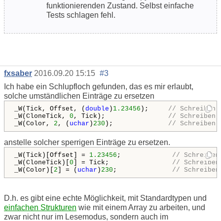
funktionierenden Zustand. Selbst einfache
Tests schlagen fehl.
fxsaber
2016.09.20 15:15
#3
Ich habe ein Schlupfloch gefunden, das es mir erlaubt,
solche umständlichen Einträge zu ersetzen
_W(Tick, Offset, (
double
)
1.23456
);     
// Schreiben 
_W(CloneTick, 
0
, Tick);                
// Schreiben 
_W(Color, 
2
, (
uchar
)
230
);              
// Schreiben 
anstelle solcher sperrigen Einträge zu ersetzen.
_W(Tick)[Offset] = 
1.23456
;             
// Schreiben
_W(CloneTick)[
0
] = Tick;                
// Schreiben
_W(Color)[
2
] = (
uchar
)
230
;              
// Schreiben
D.h. es gibt eine echte Möglichkeit, mit Standardtypen und
einfachen Strukturen
wie mit einem Array zu arbeiten, und
zwar nicht nur im Lesemodus, sondern auch im