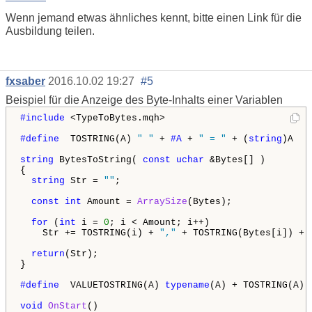
Wenn jemand etwas ähnliches kennt, bitte einen Link für die
Ausbildung teilen.
fxsaber
2016.10.02 19:27
#5
Beispiel für die Anzeige des Byte-Inhalts einer Variablen
#include 
<TypeToBytes.mqh>

#define 
 TOSTRING(A) 
" "
 + 
#A 
+ 
" = "
 + (
string
)A

string
 BytesToString( 
const
uchar
 &Bytes[] )

{  

string
 Str = 
""
;

const
int
 Amount = 
ArraySize
(Bytes);

for
 (
int
 i = 
0
; i < Amount; i++)

    Str += TOSTRING(i) + 
","
 + TOSTRING(Bytes[i]) + 
return
(Str);

}

#define 
 VALUETOSTRING(A) 
typename
(A) + TOSTRING(A) 
void
OnStart
()
