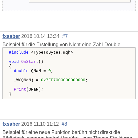
fxsaber
2016.10.14 13:34
#7
Beispiel für die Erstellung von
Nicht-eine-Zahl-Double
#include
<TypeToBytes.mqh>
void
OnStart
()
{
double
QNaN =
0
;
_W(QNaN) =
0x7FF7000000000000
;
Print
(QNaN);
}
fxsaber
2016.11.10 11:12
#8
Beispiel für eine neue Funktion berührt nicht direkt die