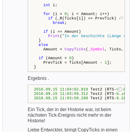
int
 i;

for
 (i = 
0
; i < Amount; i++)

if
 (_R(Ticks[i]) == PrevTick) 
// 
ht
break
;

if
 (i == Amount)

Print
(
"In der Geschichte (Länge = "
  }

else
    Amount = 
CopyTicks
(
_Symbol
, Ticks, 
CO
if
 (Amount > 
0
)

    PrevTick = Ticks[Amount - 
1
];  

}
Ergebnis .
2016.09
.
15
11
:
04
:
02.810
 Test2 (RTS-
9.16
,M
2016.09
.
15
11
:
03
:
59.312
 Test2 (RTS-
9.16
,M
2016.09
.
15
11
:
03
:
59.290
 Test2 (RTS-
9.16
,M
Ein Tick, der in der Historie war, ist beim
nächsten Tick-Ereignis nicht mehr in der
Historie!
Liebe Entwickler, bringt CopyTicks in einen