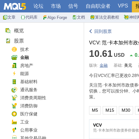
VPS
论坛
市场
信号
自由职业者
文章
代码库
文档
算法交易教程
神经
Algo Forge
概览
回到股票
股票
VCV: 范·卡本加州
技术
10.61
USD
0
金融
房地产
版块:
金融
基础:
美元
能源
今日VCV汇率已更改
0.28
基础材料
关注范·卡本加州市政债
通讯服务
切换，您可以按分钟、小
策。
消费类周期性
消费防御
M5
M15
M30
医疗保健
工业
VCV
公用事业
范·卡本加州市政债券价值
其他交易品种