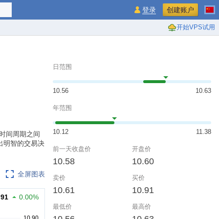
登录
创建账户
开始VPS试用
日范围
10.56
10.63
年范围
10.12
11.38
时间周期之间
出明智的交易决
前一天收盘价
开盘价
10.58
10.60
全屏图表
卖价
买价
10.61
10.91
.91
0.00%
最低价
最高价