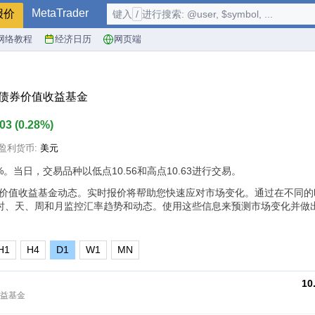
MetaTrader
报价
键入
/
进行搜索: @user, $symbol, ...
网络教程
经济日历
网页端
市政债券价值收益基金
.03
(
0.28%
)
盈利货币:
美元
%
。当日，交易品种以低点10.56和高点10.63进行交易。
券价值收益基金动态。实时报价将帮助您快速应对市场变化。通过在不同的
时、天、周和月监控汇率趋势和动态。使用这些信息来预测市场变化并做
H1
H4
D1
W1
MN
10
收益基金