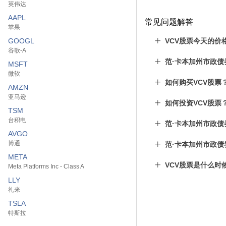
英伟达
AAPL
常见问题解答
苹果
GOOGL
VCV股票今天的价
谷歌-A
范·卡本加州市政
MSFT
微软
如何购买VCV股票
AMZN
亚马逊
如何投资VCV股票
TSM
台积电
范·卡本加州市政
AVGO
博通
范·卡本加州市政
META
VCV股票是什么时
Meta Platforms Inc - Class A
LLY
礼来
TSLA
特斯拉