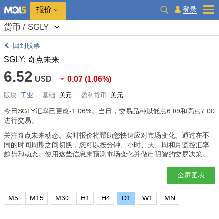
报价
登录
货币 / SGLY
回到股票
SGLY: 奇点未来
6.52
USD
0.07
(
1.06%
)
版块:
工业
基础:
美元
盈利货币:
美元
今日SGLY汇率已更改
-1.06%
。当日，交易品种以低点6.09和高点7.00
进行交易。
关注奇点未来动态。实时报价将帮助您快速应对市场变化。通过在不
同的时间周期之间切换，您可以按分钟、小时、天、周和月监控汇率
趋势和动态。使用这些信息来预测市场变化并做出明智的交易决策。
全屏图表
M5
M15
M30
H1
H4
D1
W1
MN