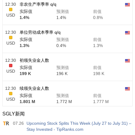
12:30
非农生产率季率 q/q
实际值
预测值
前值
USD
1.4%
1.4%
0.8%
12:30
单位劳动成本季率 q/q
实际值
预测值
前值
USD
1.3%
0.4%
1.3%
12:30
初领失业金人数
实际值
预测值
前值
USD
199 K
196 K
198 K
12:30
续领失业金人数
实际值
预测值
前值
USD
1.801 M
1.772 M
1.777 M
SGLY新闻
07.26
Upcoming Stock Splits This Week (July 27 to July 31) –
Stay Invested - TipRanks.com