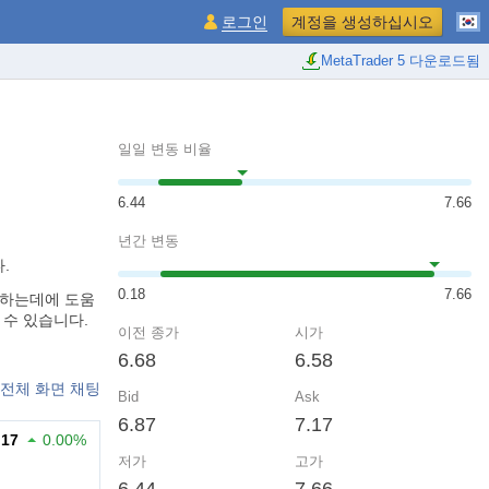
로그인
계정을 생성하십시오
MetaTrader 5 다운로드됨
일일 변동 비율
6.44
7.66
년간 변동
.
0.18
7.66
처하는데에 도움
 수 있습니다.
이전 종가
시가
6.68
6.58
전체 화면 채팅
Bid
Ask
6.87
7.17
.17
0.00%
저가
고가