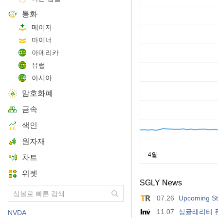
통화
메이저
마이너
아메리카
유럽
아시아
암호화폐
금속
색인
원자재
차트
위젯
SGLY News
07.26
Upcoming Sto
11.07
싱귤래리티 퓨
NVDA