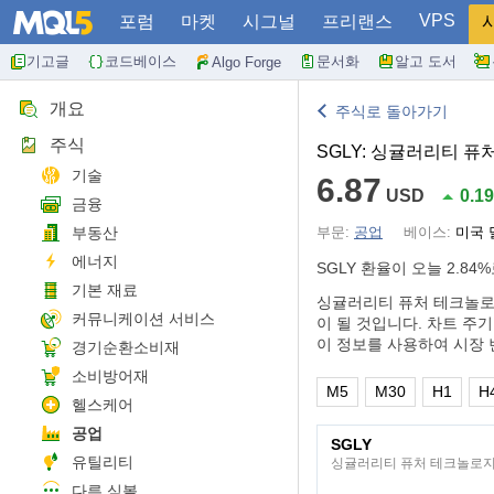
VPS
포럼
마켓
시그널
프리랜스
기고글
코드베이스
문서화
알고 도서
Algo Forge
개요
주식로 돌아가기
주식
SGLY: 싱귤러리티 
기술
6.87
USD
0.1
금융
부동산
부문:
공업
베이스:
미국 
에너지
SGLY 환율이 오늘
2.84%
기본 재료
싱귤러리티 퓨처 테크놀로
커뮤니케이션 서비스
이 될 것입니다. 차트 주기
이 정보를 사용하여 시장 
경기순환소비재
소비방어재
M5
M30
H1
H
헬스케어
공업
SGLY
유틸리티
싱귤러리티 퓨처 테크놀로
다른 심볼