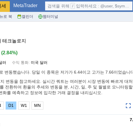
MetaTrader
시세
검색을 위해
/
입력하세요 : @user, $symbol, ...
뉴로 북
캘린더
웹터미널
퓨처 테크놀로지
9
(
2.84%
)
달러
수익 통화:
미국 달러
로 변동했습니다. 당일 이 종목은 저가가 6.44이고 고가는 7.66이었습니다
지 변동을 참고하세요. 실시간 쿼트는 여러분이 시장 변동에 빠르게 대
를 전환하여 환율의 추세와 변동을 분, 시간, 일, 주 및 월별로 모니터링할
변화를 예측하고 정보에 입각한 거래 결정을 내리십시오.
4
D1
W1
MN
7
지