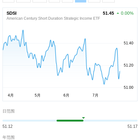
SDSI
51.45
0.00%
American Century Short Duration Strategic Income ETF
日范围
51.12
51.17
年范围