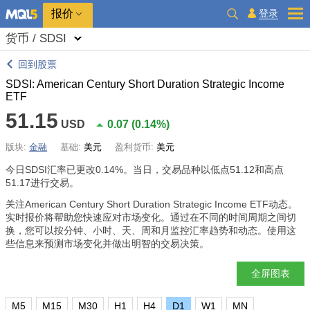
报价
登录
货币 / SDSI
回到股票
SDSI: American Century Short Duration Strategic Income
ETF
51.15
USD
0.07
(
0.14%
)
版块:
金融
基础:
美元
盈利货币:
美元
今日SDSI汇率已更改
0.14%
。当日，交易品种以低点51.12和高点
51.17进行交易。
关注American Century Short Duration Strategic Income ETF动态。
实时报价将帮助您快速应对市场变化。通过在不同的时间周期之间切
换，您可以按分钟、小时、天、周和月监控汇率趋势和动态。使用这
些信息来预测市场变化并做出明智的交易决策。
全屏图表
M5
M15
M30
H1
H4
D1
W1
MN