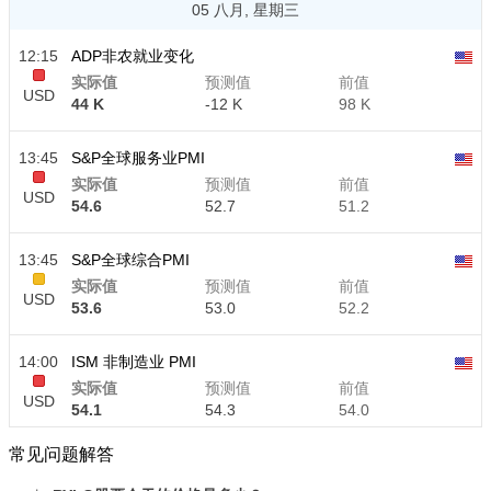
05 八月, 星期三
12:15
ADP非农就业变化
实际值
预测值
前值
USD
44 K
-12 K
98 K
13:45
S&P全球服务业PMI
实际值
预测值
前值
USD
54.6
52.7
51.2
13:45
S&P全球综合PMI
实际值
预测值
前值
USD
53.6
53.0
52.2
14:00
ISM 非制造业 PMI
实际值
预测值
前值
USD
54.1
54.3
54.0
常见问题解答
14:00
ISM 非制造业就业指数
实际值
预测值
前值