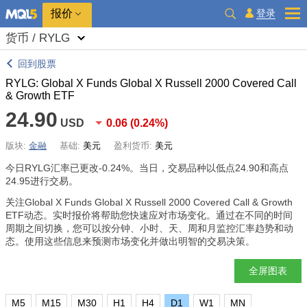
报价
登录
货币 / RYLG
回到股票
RYLG: Global X Funds Global X Russell 2000 Covered Call
& Growth ETF
24.90
USD
0.06
(
0.24%
)
版块:
金融
基础:
美元
盈利货币:
美元
今日RYLG汇率已更改
-0.24%
。当日，交易品种以低点24.90和高点
24.95进行交易。
关注Global X Funds Global X Russell 2000 Covered Call & Growth
ETF动态。实时报价将帮助您快速应对市场变化。通过在不同的时间
周期之间切换，您可以按分钟、小时、天、周和月监控汇率趋势和动
态。使用这些信息来预测市场变化并做出明智的交易决策。
全屏图表
M5
M15
M30
H1
H4
D1
W1
MN