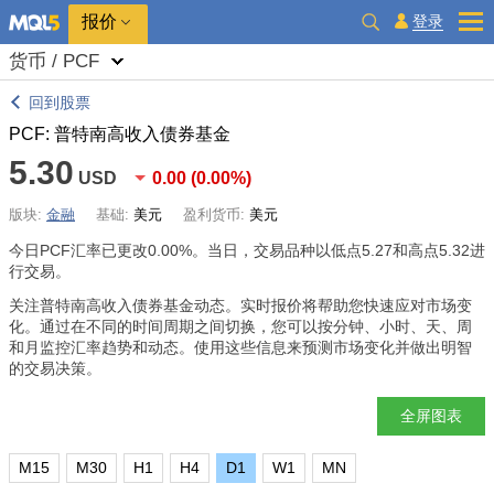
报价
登录
货币 / PCF
回到股票
PCF: 普特南高收入债券基金
5.30
USD
0.00
(
0.00%
)
版块:
金融
基础:
美元
盈利货币:
美元
今日PCF汇率已更改
0.00%
。当日，交易品种以低点5.27和高点5.32进
行交易。
关注普特南高收入债券基金动态。实时报价将帮助您快速应对市场变
化。通过在不同的时间周期之间切换，您可以按分钟、小时、天、周
和月监控汇率趋势和动态。使用这些信息来预测市场变化并做出明智
的交易决策。
全屏图表
M15
M30
H1
H4
D1
W1
MN