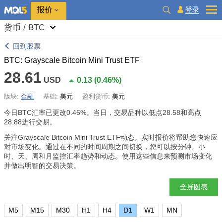
报价
登录
货币 / BTC
回到股票
BTC: Grayscale Bitcoin Mini Trust ETF
28.61
USD
0.13
(
0.46%
)
版块:
金融
基础:
美元
盈利货币:
美元
今日BTC汇率已更改
0.46%
。当日，交易品种以低点28.58和高点
28.88进行交易。
关注Grayscale Bitcoin Mini Trust ETF动态。实时报价将帮助您快速应
对市场变化。通过在不同的时间周期之间切换，您可以按分钟、小
时、天、周和月监控汇率趋势和动态。使用这些信息来预测市场变化
并做出明智的交易决策。
全屏图表
M5
M15
M30
H1
H4
D1
W1
MN