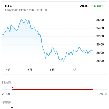
BTC
28.91
0.00%
Grayscale Bitcoin Mini Trust ETF
日范围
28.58
28.88
年范围