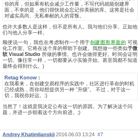
你的库，但如果有机会减少工作量，不写代码就能创建界
面，不幸的是，他们很快就会忘记你美丽的库。这将是社会
对诚实高尚、无私奉献的人的背叛。
也许大多数人是这样，但不是所有人。我与他们分享。正如他
们与他人分享一样。
顺便说一句，我也在考虑制作一个用于
创建图形界面的
可视
化工作室。它将在这个库的帮助下创建。我想做一些类似
于微
软 Visual Studio
所做的事情。也许会做得更好。时间会证明
一切。像往常一样，一切都要从小实验开始。甚至我都不知道
最终会得到什么。)
Retag Konow
：
在我看来，在创建交易程序的实践中，社区进行革命的时机
已经成熟，而你却想提供另一种 "升级"。 不过，对于这一
切，我祝你好运。:)
当然了！这就是我决定公布这一切的原因。为了解决这个问
题，并进一步朝着这个方向前进。;)
Andrey Khatimlianskii
2016.06.03 13:24
#7