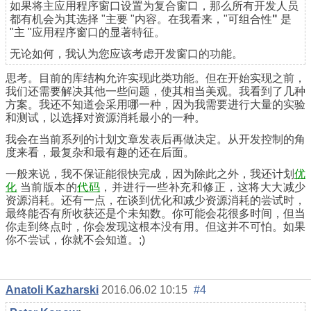
如果将主应用程序窗口设置为复合窗口，那么所有开发人员
都有机会为其选择 "主要 "内容。在我看来，"可组合性
"
是
"主 "应用程序窗口的显著特征。
无论如何，我认为您应该考虑开发窗口的功能。
思考。目前的库结构允许实现此类功能。但在开始实现之前，
我们还需要解决其他一些问题，使其相当美观。我看到了几种
方案。我还不知道会采用哪一种，因为我需要进行大量的实验
和测试，以选择对资源消耗最小的一种。
我会在当前系列的计划文章发表后再做决定。从开发控制的角
度来看，最复杂和最有趣的还在后面。
一般来说，我不保证能很快完成，因为除此之外，我还计划
优
化
当前版本的
代码
，并进行一些补充和修正，这将大大减少
资源消耗。还有一点，在谈到优化和减少资源消耗的尝试时，
最终能否有所收获还是个未知数。你可能会花很多时间，但当
你走到终点时，你会发现这根本没有用。但这并不可怕。如果
你不尝试，你就不会知道。;)
Anatoli Kazharski
2016.06.02 10:15
#4