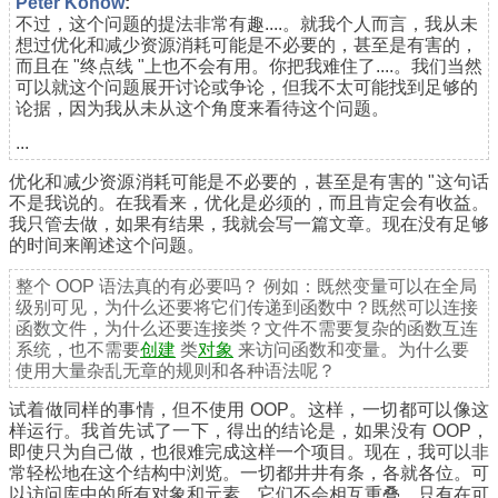
Реter Konow
:
不过，这个问题的提法非常有趣....。就我个人而言，我从未
想过优化和减少资源消耗可能是不必要的，甚至是有害的，
而且在 "终点线 "上也不会有用。你把我难住了....。我们当然
可以就这个问题展开讨论或争论，但我不太可能找到足够的
论据，因为我从未从这个角度来看待这个问题。
...
优化和减少资源消耗可能是不必要的，甚至是有害的 "这句话
不是我说的。在我看来，优化是必须的，而且肯定会有收益。
我只管去做，如果有结果，我就会写一篇文章。现在没有足够
的时间来阐述这个问题。
整个 OOP 语法真的有必要吗？ 例如：既然变量可以在全局
级别可见，为什么还要将它们传递到函数中？既然可以连接
函数文件，为什么还要连接类？文件不需要复杂的函数互连
系统，也不需要
创建
类
对象
来访问函数和变量。为什么要
使用大量杂乱无章的规则和各种语法呢？
试着做同样的事情，但不使用 OOP。这样，一切都可以像这
样运行。我首先试了一下，得出的结论是，如果没有 OOP，
即使只为自己做，也很难完成这样一个项目。现在，我可以非
常轻松地在这个结构中浏览。一切都井井有条，各就各位。可
以访问库中的所有对象和元素。它们不会相互重叠，只有在可