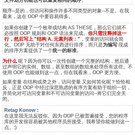
文件划分功能也可以重复相同的顺序
。
顺序--是的，但访问和操作许多不同类型的对象--不是。在我
看来，这在 OOP 中要容易得多。
如果你创建了一个枚举或结构 AS THESE，那么它们就不
必按照 OOP 规则和 OOP 语法来完成。
你只需注释掉这一
行，然后写上 "结构 A. 元素列表："
，变量的访问就会简
化。OOP 无助于对任何东西进行排序，而只是
为编写
现成
的排序方案提供了一个
统一的标准
。
为什么
呢？因为你可以一次性创建一个完整的结构，然后通
过声明它的实例、数组，甚至数组的数组来处理所有这些。不
使用 OOP 也能做到这一点，但在我看来，OOP 更方便。
如果
变量
在结构或类之外，
访问变量
又如何简化呢？恰恰相
反，正是 OOP 中经过深思熟虑的有序方案有助于组织一切，
并简化对可访问变量和不可访问变量的访问--将它们完全关
闭。
Retag Konow
：
在这里我无法反驳你。因为 OOP 已被普遍接受，您的程序
库的开发很容易被其他程序员所接受。我希望你能做到这一
点。:)