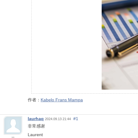
作者：
Kabelo Frans Mampa
laurhaq
#1
2024.09.13 21:44
非常感谢
Laurent
11