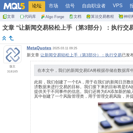
VPS
论坛
市场
信号
自由职业者
文章
代码库
文档
算法交易教程
神经
Algo Forge
文章 "让新闻交易轻松上手（第3部分）：执行交易
MetaQuotes
2025.03.11 09:25
新文章
让新闻交易轻松上手（第3部分）：执行交易
已发
版主
在本文中，我们的新闻交易EA将根据存储在数据库
318165
此前，我们创建了一个EA，用于在我们的新闻日历数
济数据来进行交易的目标。我们接下来的目标将是EA
提供关于不同事件的信息。我们还将为EA添加新的输
其中创建了一个风险管理类，用于管理交易风险，并