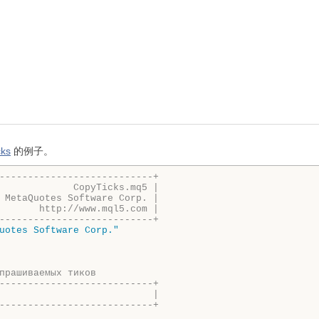
cks
的例子。
---------------------------+
             CopyTicks.mq5 |
 MetaQuotes Software Corp. |
       http://www.mql5.com |
---------------------------+
uotes Software Corp."
прашиваемых тиков
---------------------------+
                           |
---------------------------+