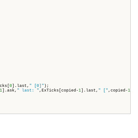
cks[
0
].last,
" [0]"
);

1
].ask,
" last: "
,ExTicks[copied-
1
].last,
" ["
,copied-
1
,
"]