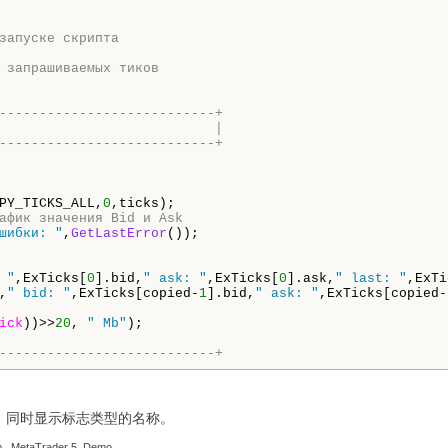
запуске скрипта
 запрашиваемых тиков
---------------------------+
                           |
---------------------------+
PY_TICKS_ALL,
0
афик значения Bid и Ask  
шибки: "
,
GetLastError
());

 "
,ExTicks[
0
].bid,
" ask: "
,ExTicks[
0
].ask,
" last: "
,ExTi
,
" bid: "
,ExTicks[copied-
1
].bid,
" ask: "
,ExTicks[copied-
ick
))>>
20
, 
" Mb"
);

---------------------------+
示模式。同时显示标志类型的名称。