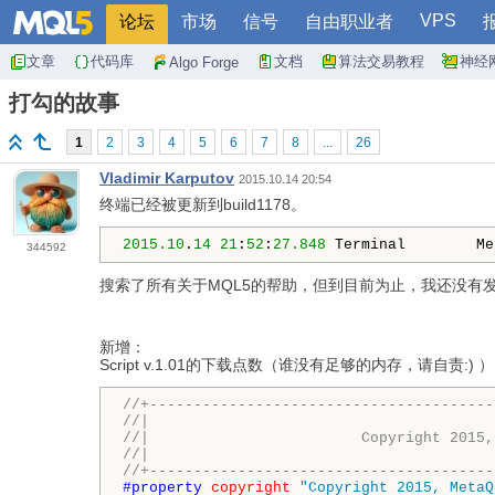
VPS
论坛
市场
信号
自由职业者
文章
代码库
文档
算法交易教程
神经
Algo Forge
打勾的故事
1
2
3
4
5
6
7
8
...
26
Vladimir Karputov
2015.10.14 20:54
终端已经被更新到build1178。
2015.10
.
14
21
:
52
:
27.848
 Terminal        Me
344592
搜索了所有关于MQL5的帮助，但到目前为止，我还没有
新增：
Script v.1.01的下载点数（谁没有足够的内存，请自责:) 
//+---------------------------------------
//|                                       
//|                        Copyright 2015,
//|                                       
//+---------------------------------------
#property 
copyright
"Copyright 2015, MetaQ