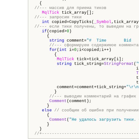
//--- массив для приема тиков
MqlTick
//--- запросим тики
int
 copied=CopyTicks(
_Symbol
,tick_array
//--- если тики получены, то выведем на гр
if
(copied>
0
)

     {

string
 comment=
"#  Time       Bid   
//--- сформируем содержимое коммента
for
(
int
 i=
0
;i<copied;i++)

        {

MqlTick
 tick=tick_array[i];

string
 tick_string=
StringFormat
(
"
                                         i,
T
                                         t
                                         t
         comment=comment+tick_string+
"\r\n
        }

//--- выводим комментарий на график 
Comment
(comment);

     }

else
// сообщим об ошибке при получении
     {

Comment
(
"Не удалось загрузить тики. 
     }

//+---------------------------------------