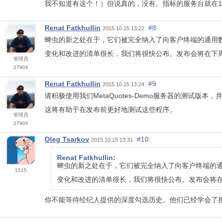
我不知道有这个！）但说真的，没有。指标的服务台就在11
Renat Fatkhullin
#8
2015.10.15 13:22
蜱虫的新之处在于，它们被完全纳入了向客户终端的通用
变化和改进的清单很长，我们将很快公布。发布会将在下
管理员
27904
Renat Fatkhullin
#9
2015.10.15 13:24
请积极使用我们MetaQuotes-Demo服务器的测试版
这将有助于在发布前更好地测试这些程序。
管理员
27904
Oleg Tsarkov
#10
2015.10.15 13:31
Renat Fatkhullin
:
蜱虫的新之处在于，它们被完全纳入了向客户终端的
1515
变化和改进的清单很长，我们将很快公布。发布会将
你不能等待经纪人提供的深度勾选历史。他们已经学会了把