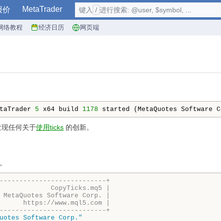
MetaTrader
报价
键入
/
进行搜索: @user, $symbol, ...
网络教程
经济日历
网页端
taTrader 
5
 x64 build 
1178
 started (MetaQuotes Software C
发现任何关于
使用ticks
的创新。
）。
---------------------------+
             CopyTicks.mq5 |
 MetaQuotes Software Corp. |
      https://www.mql5.com |
---------------------------+
uotes Software Corp."