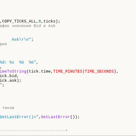
,COPY_TICKS_ALL,
0
афик значения Bid и Ask  
     Ask\r\n"
;

рия      
%d: %s  %G  %G"
,



imeToString
(tick.time,
TIME_MINUTES
|
TIME_SECONDS
),

ick.bid,

ick.ask);

"
;

       
 тиков
GetLastError()="
,
GetLastError
());

---------------------------+