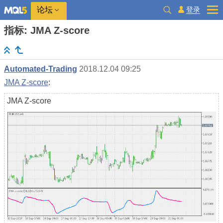
登录
论坛
指标: JMA Z-score
Automated-Trading
2018.12.04 09:25
JMA Z-score
:
JMA Z-score