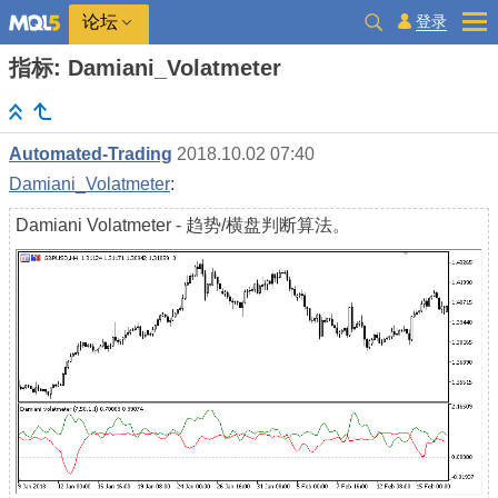
登录
论坛
指标: Damiani_Volatmeter
Automated-Trading
2018.10.02 07:40
Damiani_Volatmeter
:
Damiani Volatmeter - 趋势/横盘判断算法。