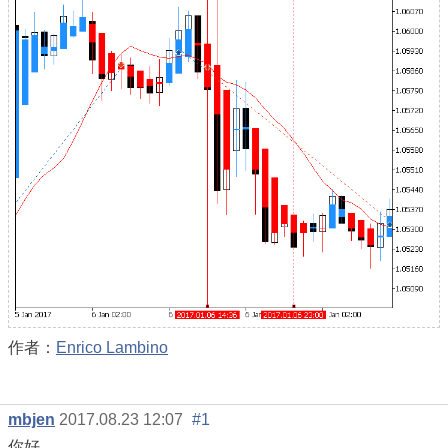
作者：
Enrico Lambino
mbjen
2017.08.23 12:07
#1
你好、