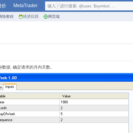
MetaTrader
报价
键入
/
进行搜索: @user, $symbol, ...
网络教程
经济日历
网页端
份数据, 确定请求的月内天数。