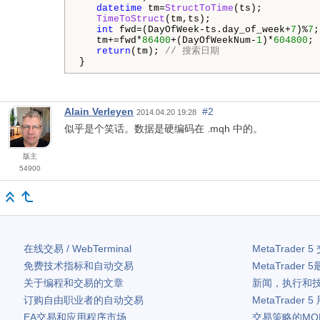
datetime
 tm=
StructToTime
(ts);

TimeToStruct
(tm,ts);

int
 fwd=(DayOfWeek-ts.day_of_week+
7
)%
7
;

   tm+=fwd*
86400
+(DayOfWeekNum-
1
)*
604800
; 

return
(tm); 
// 搜索日期
}
Alain Verleyen
#2
2014.04.20 19:28
似乎是个笑话。数据是硬编码在 .mqh 中的。
版主
54900
在线交易 / WebTerminal
MetaTrader 5
免费技术指标和自动交易
MetaTrader 5
关于编程和交易的文章
新闻，执行和
订购自由职业者的自动交易
MetaTrader 5
EA交易和应用程序市场
交易策略的MQ