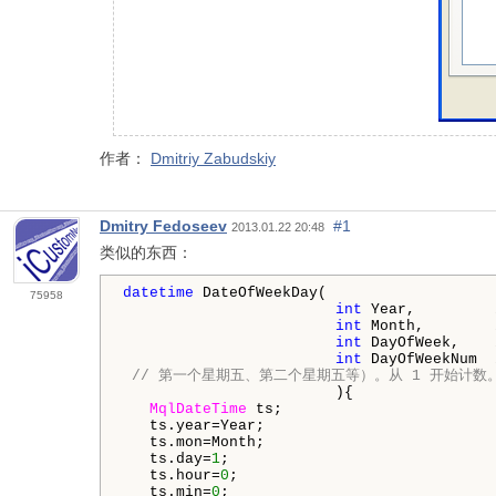
作者：
Dmitriy Zabudskiy
Dmitry Fedoseev
#1
2013.01.22 20:48
类似的东西：
datetime
 DateOfWeekDay( 

75958
int
 Year,         
int
 Month,        
int
 DayOfWeek,    
int
 DayOfWeekNum  
 // 第一个星期五、第二个星期五等）。从 1 开始计数
                        ){

MqlDateTime
 ts;

   ts.year=Year;

   ts.mon=Month;

   ts.day=
1
;

   ts.hour=
0
;

   ts.min=
0
;
