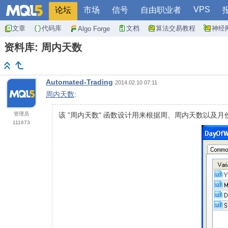
VPS
论坛
市场
信号
自由职业者
文章
代码库
文档
算法交易教程
神经
Algo Forge
资料库: 周内天数
Automated-Trading
2014.02.10 07:11
周内天数
:
管理员
该 "周内天数" 函数设计用来根据周、周内天数以及月
111673