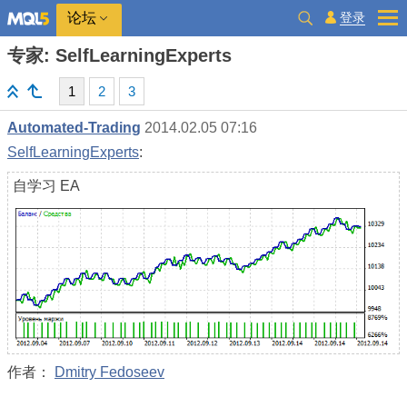
登录
论坛
专家: SelfLearningExperts
1
2
3
Automated-Trading
2014.02.05 07:16
SelfLearningExperts
:
自学习 EA
作者：
Dmitry Fedoseev