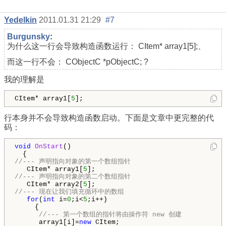
Yedelkin
2011.01.31 21:29
#7
Burgunsky
:
为什么这一行会导致构造函数运行： CItem* array1
[5
];、
而这一行不会： CObjectC *pObjectC; ?
我的理解是
CItem* array1[
5
];
行本身并不会导致构造函数启动。下面是文章中更完整的代
码：
void
OnStart
()

//--- 声明指向对象的第一个数组指针
   CItem* array1[
5
//--- 声明指向对象的第二个数组指针
   CItem* array2[
5
//--- 现在让我们填充循环中的数组
for
(
int
 i=
0
;i<
5
;i++)

     {

//--- 第一个数组的指针将由操作符 new 创建
      array1[i]=
new
 CItem;
