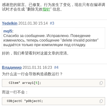
感谢您的留言。已修复。行为发生了变化，现在
只有在编译调
试时才会生成 "删除无效
指针
"
信息
。
Yedelkin
2011.01.30 15:14
#3
mql5
:
Спасибо за сообщение. Исправлено. Поведение
изменилось, теперь сообщение "
delete invalid pointer"
выдаётся только при компиляции под отладку.
好的，我们希望看到对这篇文章的澄清。
Владимир
2011.01.31 16:23
#4
为什么这一行会导致构造函数运行？
 CItem* array1[
5
];
而这一行不会：
CObjectC *pObjectC;