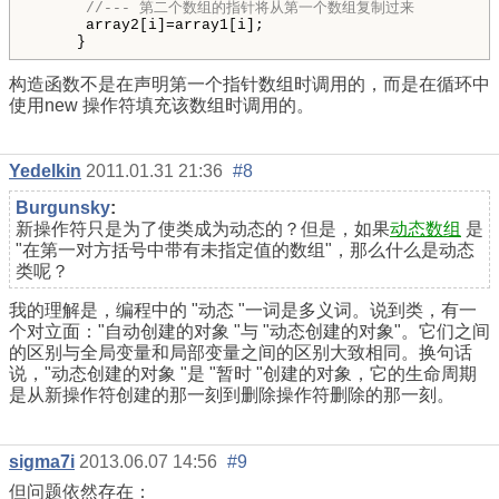
//--- 第二个数组的指针将从第一个数组复制过来
      array2[i]=array1[i];

构造函数不是在声明第一个指针数组时调用的，而是在循环中
使用
new
操作符填充该数组时调用的。
Yedelkin
2011.01.31 21:36
#8
Burgunsky
:
新操作符只是为了使类成为动态的？但是，如果
动态数组
是
"在第一对方括号中带有未指定值的数组"，那么什么是动态
类呢？
我的理解是，编程中的 "动态 "一词是多义词。说到类，有一
个对立面："自动创建的对象 "与 "动态创建的对象"。它们之间
的区别与全局变量和局部变量之间的区别大致相同。换句话
说，"动态创建的对象 "是 "暂时 "创建的对象，它的生命周期
是从新操作符创建的那一刻到删除操作符删除的那一刻。
sigma7i
2013.06.07 14:56
#9
但问题依然存在：