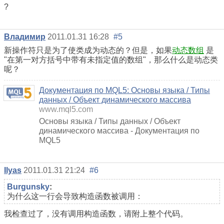
?
Владимир
2011.01.31 16:28
#5
新操作符只是为了使类成为动态的？但是，如果
动态数组
是
"在第一对方括号中带有未指定值的数组"，那么什么是动态类
呢？
Документация по MQL5: Основы языка / Типы
данных / Объект динамического массива
www.mql5.com
Основы языка / Типы данных / Объект
динамического массива - Документация по
MQL5
Ilyas
2011.01.31 21:24
#6
Burgunsky
:
为什么这一行会导致构造函数被调用：
我检查过了，没有调用构造函数，请附上整个代码。