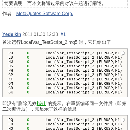
简要说明，而本文将通过示例对该主题进行阐述。
作者：
MetaQuotes Software Corp.
Yedelkin
2011.01.30 12:33
#1
首次运行
LocalVar_TestScript_2.mq5
时，
它只给出了
PO      
0
       LocalVar_TestScript_2 (EURGBP,M1)   
LD      
0
       LocalVar_TestScript_2 (EURGBP,M1)   
HJ      
0
       LocalVar_TestScript_2 (EURGBP,M1)   
DS      
0
       LocalVar_TestScript_2 (EURGBP,M1)   
PH      
0
       LocalVar_TestScript_2 (EURGBP,M1)   
GP      
0
       LocalVar_TestScript_2 (EURGBP,M1)   
KF      
0
       LocalVar_TestScript_2 (EURGBP,M1)   
OM      
0
       LocalVar_TestScript_2 (EURGBP,M1)   
CD      
0
       LocalVar_TestScript_2 (EURGBP,M1)   
GK      
0
       LocalVar_TestScript_2 (EURGBP,M1)   
即没有
"删除无效
指针
"的提示。在重新编译同一文件后（即第
二次编译后），却显示了这样的信息：
PQ      
0
       LocalVar_TestScript_2 (EURUSD,H1)   
LH      
0
       LocalVar_TestScript_2 (EURUSD,H1)   
HO      
0
       LocalVar_TestScript_2 (EURUSD,H1)   