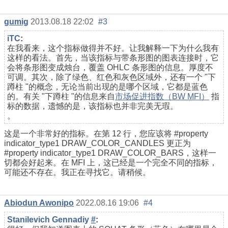
gumig
2013.08.18 22:02
#3
iTC
:
在我看来，这个指标做得并不好。让我解释一下为什么我有
这样的看法。首先，当该指标与带条形图的图表连接时，它
会将条形图变成烛台，覆盖 OHLC 条形图的信息。厚度不
可调。其次，除了绿色、红色和灰色区域外，还有一个 "下
蹲柱 "的概念，无论当前出现的是哪个区域，它都是蓝色
的。有关 "下蹲柱 "的信息来自
市场促进指数（BW MFI）
指
标的数据
，遗憾的是，该指标也并非完美无瑕。
。
这是一个非常好的指标。在第 12 行，您应该将 #property
indicator_type1 DRAW_COLOR_CANDLES 更正为
#property indicator_type1 DRAW_COLOR_BARS，这样一
切都会好起来。在 MFI 上，这已经是一个完全不同的指标，
可能还不存在。我正在寻找它。请稍候。
Abiodun Awonipo
2022.08.16 19:06
#4
Stanilevich Gennadiy
#
: