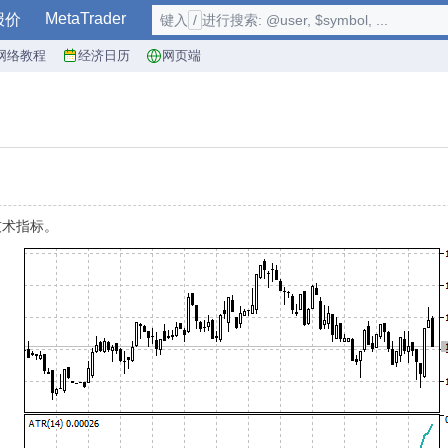
MetaTrader
报价
键入
/
进行搜索: @user, $symbol, ...
网络教程
经济日历
网页端
技术指标。