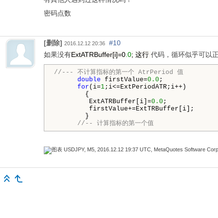
密码点数
[删除]
#10
2016.12.12 20:36
如果没有
ExtATRBuffer[i]=0
.0
;
这行
代码，循环似乎可以
//--- 不计算指标的第一个 AtrPeriod 值
double
firstValue=
0.0
;
for
(i=
1
;i<=ExtPeriodATR;i++)
{
ExtATRBuffer[i]=
0.0
;
firstValue+=ExtTRBuffer[i];
}
//-- 计算指标的第一个值