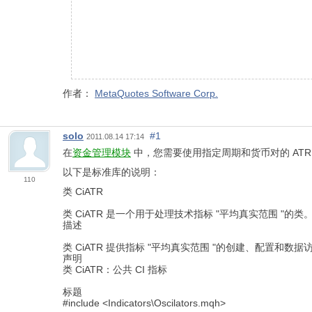
作者：
MetaQuotes Software Corp.
solo
#1
2011.08.14 17:14
在
资金管理模块
中，您需要使用指定周期和货币对的 ATR
以下是标准库的说明：
110
类 CiATR
类 CiATR 是一个用于处理技术指标 "平均真实范围 "的类
描述
类 CiATR 提供指标 "平均真实范围 "的创建、配置和数据
声明
类 CiATR：公共 CI 指标
标题
#include <Indicators\Oscilators.mqh>