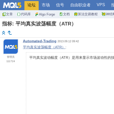
VPS
论坛
市场
信号
自由职业者
文章
代码库
文档
算法交易教程
神经
Algo Forge
指标: 平均真实波荡幅度（ATR）
Automated-Trading
2013.09.12 09:42
平均真实波荡幅度（ATR）
:
管理员
平均真实波动幅度（ATR）是用来显示市场波动性的
111724