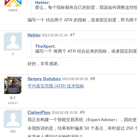
Hekler
:
那么，每个指标都有自己的刻度，我该如何调整这些
18863
编写一个
结合两个 ATR 的指标，或者固定刻度，即为
Hekler
#7
2013.02.09 21:24
TheXpert
:
编写一个
将两个 ATR 结合起来的
指标
，或者固定刻度
3
好的，非常感谢。
Sergey Golubev
#8
2013.08.29 09:18
平均真实范围 (ATR) 技术指标
版主
141117
CipherPips
#9
2016.02.09 15:35
我正在构建一个智能交易系统（Expert Adviser），因此使
令我惊讶的是，结果有时偏差 50 个基点，有时超过 250
383
有其他人遇到过这种情况吗？