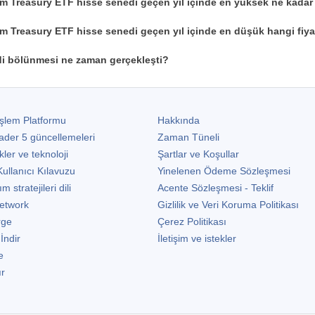
m Treasury ETF hisse senedi geçen yıl içinde en yüksek ne kadar
m Treasury ETF hisse senedi geçen yıl içinde en düşük hangi fiya
i bölünmesi ne zaman gerçekleşti?
şlem Platformu
Hakkında
ader 5
güncellemeleri
Zaman Tüneli
kler ve teknoloji
Şartlar ve Koşullar
ullanıcı Kılavuzu
Yinelenen Ödeme Sözleşmesi
stratejileri dili
Acente Sözleşmesi - Teklif
etwork
Gizlilik ve Veri Koruma Politikası
rge
Çerez Politikası
 İndir
İletişim ve istekler
e
ır