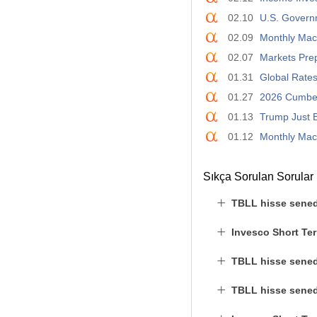
02.10
U.S. Govern
02.09
Monthly Mac
02.07
Markets Pre
01.31
Global Rates
01.27
2026 Cumber
01.13
Trump Just 
01.12
Monthly Mac
Sıkça Sorulan Sorular
TBLL hisse sened
Invesco Short Te
TBLL hisse senedi
TBLL hisse senedi