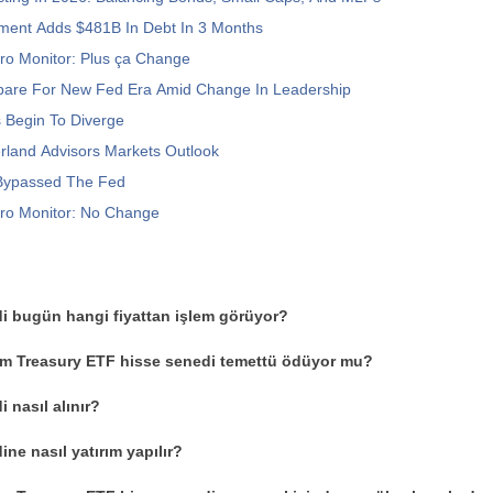
ment Adds $481B In Debt In 3 Months
ro Monitor: Plus ça Change
pare For New Fed Era Amid Change In Leadership
 Begin To Diverge
land Advisors Markets Outlook
Bypassed The Fed
ro Monitor: No Change
i bugün hangi fiyattan işlem görüyor?
rm Treasury ETF hisse senedi temettü ödüyor mu?
 nasıl alınır?
ne nasıl yatırım yapılır?