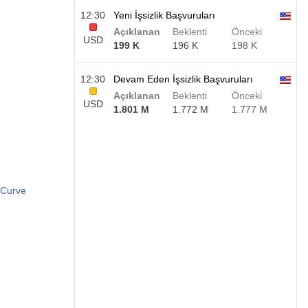
12:30
Yeni İşsizlik Başvuruları
Açıklanan
Beklenti
Önceki
USD
199 K
196 K
198 K
12:30
Devam Eden İşsizlik Başvuruları
Açıklanan
Beklenti
Önceki
USD
1.801 M
1.772 M
1.777 M
 Curve