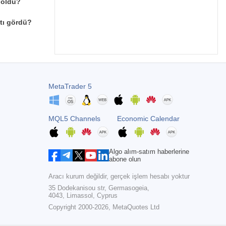
 oldu?
tı gördü?
MetaTrader 5
MQL5 Channels
Economic Calendar
Algo alım-satım haberlerine
abone olun
Aracı kurum değildir, gerçek işlem hesabı yoktur
35 Dodekanisou str, Germasogeia,
4043, Limassol, Cyprus
Copyright 2000-2026,
MetaQuotes Ltd