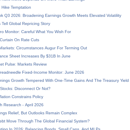
 Hike Temptation
ok Q3 2026: Broadening Earnings Growth Meets Elevated Volatility
Tell Global Repricing Story
ro Monitor: Careful What You Wish For
Curtain On Rate Cuts
Markets: Circumstances Augur For Terming Out
ance Sheet Increases By $31B In June
et Pulse: Markets Review
readneedle Fixed-Income Monitor: June 2026
nings Growth Tempered With One-Time Gains And The Treasury Yield
Stocks: Disconnect Or Not?
flation Constrains Policy
h Research - April 2026
ings Relief, But Outlooks Remain Complex
bt Move Through The Global Financial System?
sting In 2026: Balancing Bonds, Small Caps, And MLPs