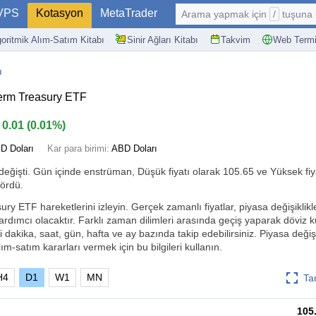
VPS
Kotasyon
MetaTrader
Arama yapmak için
/
tuşuna basın: @
goritmik Alım-Satım Kitabı
Sinir Ağları Kitabı
Takvim
Web Termi
ı
Term Treasury ETF
0.01
(
0.01%
)
D Doları
Kar para birimi:
ABD Doları
değişti. Gün içinde enstrüman, Düşük fiyatı olarak 105.65 ve Yüksek fiy
gördü.
y ETF hareketlerini izleyin. Gerçek zamanlı fiyatlar, piyasa değişiklikler
ardımcı olacaktır. Farklı zaman dilimleri arasında geçiş yaparak döviz 
i dakika, saat, gün, hafta ve ay bazında takip edebilirsiniz. Piyasa değişik
ım-satım kararları vermek için bu bilgileri kullanın.
H4
D1
W1
MN
Ta
105