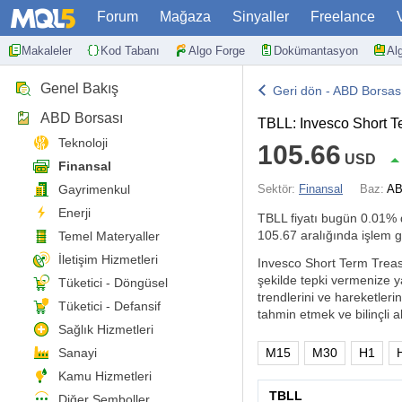
Forum
Mağaza
Sinyaller
Freelance
Makaleler
Kod Tabanı
Algo Forge
Dokümantasyon
Al
Genel Bakış
Geri dön - ABD Borsas
ABD Borsası
TBLL: Invesco Short 
Teknoloji
105.66
USD
Finansal
Gayrimenkul
Sektör:
Finansal
Baz:
AB
Enerji
TBLL fiyatı bugün
0.01%
105.67 aralığında işlem 
Temel Materyaller
İletişim Hizmetleri
Invesco Short Term Treasur
şekilde tepki vermenize y
Tüketici - Döngüsel
trendlerini ve hareketlerin
Tüketici - Defansif
tahmin etmek ve bilinçli al
Sağlık Hizmetleri
Sanayi
M15
M30
H1
Kamu Hizmetleri
TBLL
Diğer Semboller