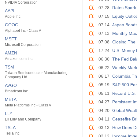
NVIDIA Corporation
07.28
Rates Spark:
AAPL
07.15
Equity Outlo
Apple Inc
GOOGL
07.14
Japan Bonds 
Alphabet Inc - Class A
07.13
Monthly Mac
MSFT
07.08
Closing The 
Microsoft Corporation
17:24
U.S. Money 
AMZN
Amazon.com Inc
06.30
The Fed Bal
TSM
06.22
Weekly Mark
Taiwan Semiconductor Manufacturing
06.17
Columbia Th
Company Ltd
05.19
S&P 500 Ear
AVGO
Broadcom Inc
05.11
Record U.S. 
META
04.27
Persistent In
Meta Platforms Inc - Class A
04.20
Global Wealt
LLY
04.11
Ceasefire Br
Eli Lilly and Company
TSLA
03.13
How Does De
Tesla Inc
02.12
Income Inve