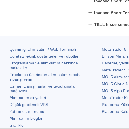
Invesco Short Ter
Invesco Short Ter
TBLL hisse sened
Çevrimiçi alım-satım / Web Terminali
MetaTrader 5
İ
Ücretsiz teknik göstergeler ve robotlar
En son
MetaTr
Programlama ve alım-satım hakkında
Haberler, yenili
makaleler
MetaTrader 5
K
Freelance üzerinden alım-satım robotu
MQL5 alım-satım 
siparişi verin
MQL5 Cloud N
Uzman Danışmanlar ve uygulamalar
mağazası
MQL5 Algo Fo
Alım-satım sinyalleri
MetaTrader 5
'i
Düşük gecikmeli VPS
Platformu Yükl
Yatırımcılar forumu
Platformu Kald
Alım-satım blogları
Grafikler