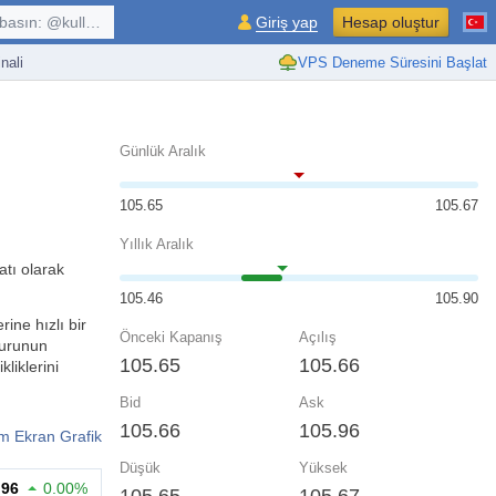
kullanıcı, $sembol, ...
Giriş yap
Hesap oluştur
nali
VPS Deneme Süresini Başlat
Günlük Aralık
105.65
105.67
Yıllık Aralık
atı olarak
105.46
105.90
ine hızlı bir
Önceki Kapanış
Açılış
kurunun
105.65
105.66
liklerini
Bid
Ask
105.66
105.96
m Ekran Grafik
Düşük
Yüksek
.96
0.00%