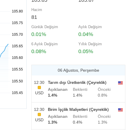
105.65
105.67
Hacim
81
Günlük Değişim
Aylık Değişim
0.01%
0.04%
6 Aylık Değişim
Yıllık Değişim
0.08%
0.05%
06 Ağustos, Perşembe
12:30
Tarım dışı Üretkenlik (Çeyreklik)
Açıklanan
Beklenti
Önceki
USD
1.4%
1.4%
0.8%
12:30
Birim İşçilik Maliyetleri (Çeyreklik)
Açıklanan
Beklenti
Önceki
USD
1.3%
0.4%
1.3%