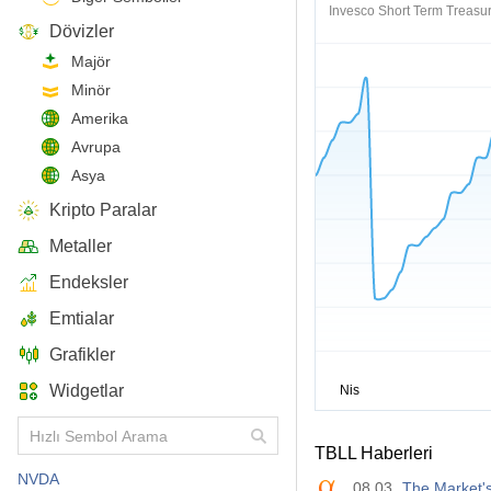
Invesco Short Term Treasu
Dövizler
Majör
Minör
Amerika
Avrupa
Asya
Kripto Paralar
Metaller
Endeksler
Emtialar
Grafikler
Widgetlar
TBLL Haberleri
NVDA
08.03
The Market'