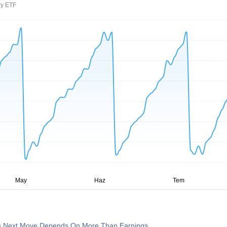
ry ETF
s Next Move Depends On More Than Earnings