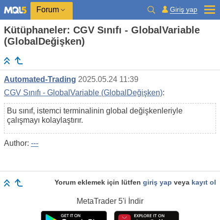
Giriş yap
Forum
Kütüphaneler: CGV Sınıfı - GlobalVariable
(GlobalDeğişken)
Automated-Trading
2025.05.24 11:39
CGV Sınıfı - GlobalVariable (GlobalDeğişken)
:
Bu sınıf, istemci terminalinin global değişkenleriyle
çalışmayı kolaylaştırır.
Author:
---
Yorum eklemek için lütfen
giriş yap
veya
kayıt ol
MetaTrader 5
'i İndir