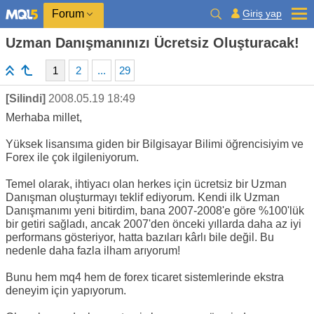
Giriş yap
Forum
Uzman Danışmanınızı Ücretsiz Oluşturacak!
1
2
...
29
[Silindi]
2008.05.19 18:49
Merhaba millet,
Yüksek lisansıma giden bir Bilgisayar Bilimi öğrencisiyim ve
Forex ile çok ilgileniyorum.
Temel olarak, ihtiyacı olan herkes için ücretsiz bir Uzman
Danışman oluşturmayı teklif ediyorum. Kendi ilk Uzman
Danışmanımı yeni bitirdim, bana 2007-2008'e göre %100'lük
bir getiri sağladı, ancak 2007'den önceki yıllarda daha az iyi
performans gösteriyor, hatta bazıları kârlı bile değil. Bu
nedenle daha fazla ilham arıyorum!
Bunu hem mq4 hem de forex ticaret sistemlerinde ekstra
deneyim için yapıyorum.