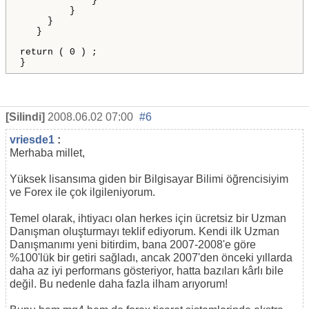
}
}
}
}
return
(
0
)
;

}
[Silindi]
2008.06.02 07:00
#6
vriesde1
:
Merhaba millet,
Yüksek lisansıma giden bir Bilgisayar Bilimi öğrencisiyim
ve Forex ile çok ilgileniyorum.
Temel olarak, ihtiyacı olan herkes için ücretsiz bir Uzman
Danışman oluşturmayı teklif ediyorum. Kendi ilk Uzman
Danışmanımı yeni bitirdim, bana 2007-2008'e göre
%100'lük bir getiri sağladı, ancak 2007'den önceki yıllarda
daha az iyi performans gösteriyor, hatta bazıları kârlı bile
değil. Bu nedenle daha fazla ilham arıyorum!