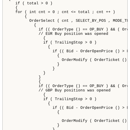
if
(
total
>
0
)
{
for
(
int
cnt
=
0
;
cnt
<=
total
;
cnt
++ 
)
{
OrderSelect
(
cnt
,
SELECT_BY_POS
, 
MODE_TR
{
if
((
OrderType
()
 == 
OP_BUY
)
&&
(
Ord
// EUR Buy position was opened 
{
if
(
TrailingStop
 > 
0
)
{
if
((
Bid
 - 
OrderOpenPrice
()
 > 
P
{
OrderModify
(
OrderTicket
()
}
}
}
}
{
if
((
OrderType
()
 == 
OP_BUY
)
&&
(
Ord
// GBP Buy positions was opened 
{
if
(
TrailingStop
 > 
0
)
{
if
((
Bid
 - 
OrderOpenPrice
()
 > 
P
{
OrderModify
(
OrderTicket
()
}
}