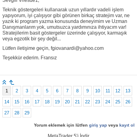
Sevgili Vriesde1,
Teknik göstergeleri kullanarak uzun yıllardır vadeli işlem
yapıyorum, iyi çalışıyor gibi görünen birkaç stratejim var, ne
yazık ki program yazma konusunda deneyimim ve Uzman
Danışmanlarım yok, umutsuzca yardımınıza ihtiyacım var!
Stratejilerim basit göstergeler üzerinde çalışıyor, karmaşık
veya egzotik bir şey değil...
Lütfen iletişime geçin, fgiovanardi@yahoo.com
Teşekkür ederim. Fransız
1
2
3
4
5
6
7
8
9
10
11
12
13
14
15
16
17
18
19
20
21
22
23
24
25
26
27
28
29
Yorum eklemek için lütfen
giriş yap
veya
kayıt ol
MetaTrader 5
'i İndir