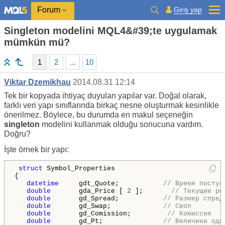
Giriş yap
Forum
Singleton modelini MQL4&#39;te uygulamak
mümkün mü?
1
2
...
10
Viktar Dzemikhau
2014.08.31 12:14
Tek bir kopyada ihtiyaç duyulan yapılar var. Doğal olarak,
farklı veri yapı sınıflarında birkaç nesne oluşturmak kesinlikle
önerilmez. Böylece, bu durumda en makul seçeneğin
singleton
modelini kullanmak olduğu sonucuna vardım.
Doğru?
İşte örnek bir yapı:
struct
 Symbol_Properties

{

datetime
     gdt_Quote;           
// Время поступ
double
       gda_Price [ 
2
 ];       
// Текущие ры
double
       gd_Spread;           
// Размер спред
double
       gd_Swap;             
// Своп
double
       gd_Comission;         
// Комиссия
double
       gd_Pt;               
// Величина одн