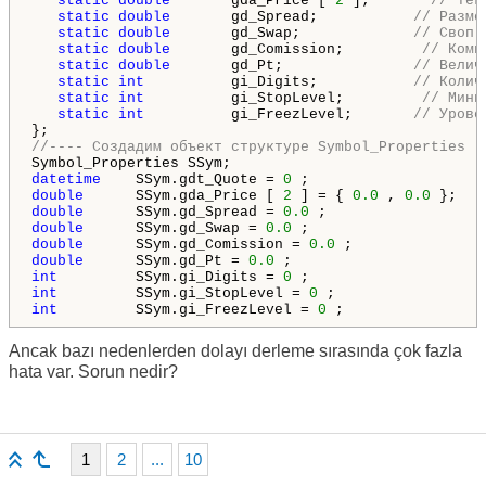
static
double
       gda_Price [ 
2
 ];       
// Тек
static
double
       gd_Spread;           
// Разме
static
double
       gd_Swap;             
// Своп
static
double
       gd_Comission;         
// Коми
static
double
       gd_Pt;               
// Велич
static
int
          gi_Digits;           
// Колич
static
int
          gi_StopLevel;         
// Мини
static
int
          gi_FreezLevel;       
// Урове
//---- Создадим объект структуре Symbol_Properties
datetime
    SSym.gdt_Quote = 
0
double
      SSym.gda_Price [ 
2
 ] = { 
0.0
 , 
0.0
double
      SSym.gd_Spread = 
0.0
double
      SSym.gd_Swap = 
0.0
double
      SSym.gd_Comission = 
0.0
double
      SSym.gd_Pt = 
0.0
int
         SSym.gi_Digits = 
0
int
         SSym.gi_StopLevel = 
0
int
         SSym.gi_FreezLevel = 
0
 ;
Ancak bazı nedenlerden dolayı derleme sırasında çok fazla
hata var. Sorun nedir?
1
2
...
10