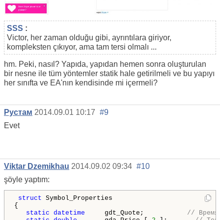
SSS
:
Victor, her zaman olduğu gibi, ayrıntılara giriyor,
kompleksten çıkıyor, ama tam tersi olmalı ...
hm. Peki, nasıl? Yapıda, yapıdan hemen sonra oluşturulan
bir nesne ile tüm yöntemler statik hale getirilmeli ve bu yapıyı
her sınıfta ve EA'nın kendisinde mi içermeli?
Рустам
2014.09.01 10:17
#9
Evet
Viktar Dzemikhau
2014.09.02 09:34
#10
şöyle yaptım:
struct
 Symbol_Properties

{

static
datetime
     gdt_Quote;           
// Время