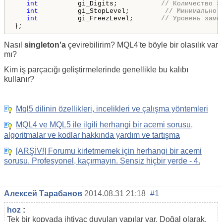
int
          gi_Digits;           
// Количество з
int
          gi_StopLevel;         
// Минимально-
int
          gi_FreezLevel;       
// Уровень замо
};
Nasıl
singleton'a
çevirebilirim? MQL4'te böyle bir olasılık var
mı?
Kim iş parçacığı geliştirmelerinde genellikle bu kalıbı
kullanır?
Mql5 dilinin özellikleri, incelikleri ve çalışma yöntemleri
MQL4 ve MQL5 ile ilgili herhangi bir acemi sorusu,
algoritmalar ve kodlar hakkında yardım ve tartışma
[ARŞİV!] Forumu kirletmemek için herhangi bir acemi
sorusu. Profesyonel, kaçırmayın. Sensiz hiçbir yerde - 4.
Алексей Тарабанов
2014.08.31 21:18
#1
hoz
:
Tek bir kopyada ihtiyaç duyulan yapılar var. Doğal olarak,