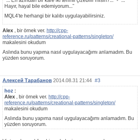
"... En azından bir kare iki terimli çizebilir misin?..." - "...
Hayır, hayal bile edemiyorum..."
MQL4'te herhangi bir kalıbı uygulayabilirsiniz.
Alex
, bir örnek ver.
http://cpp-
reference.ru/patterns/creational-patterns/singleton/
makalesini okudum
Aslında bunu yapıma nasıl uygulayacağımı anlamadım. Bu
yüzden soruyorum.
Алексей Тарабанов
2014.08.31 21:44
#3
hoz
:
Alex
, bir örnek ver.
http://cpp-
reference.ru/patterns/creational-patterns/singleton/
makalesini okudum
Aslında bunu yapıma nasıl uygulayacağımı anlamadım. Bu
yüzden soruyorum.