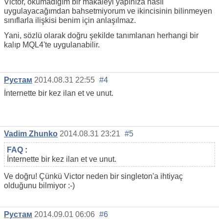
Victor, okumadığım bir makaleyi yapınıza nasıl
uygulayacağımdan bahsetmiyorum ve ikincisinin bilinmeyen
sınıflarla ilişkisi benim için anlaşılmaz.
Yani, sözlü olarak doğru şekilde tanımlanan herhangi bir
kalıp MQL4'te uygulanabilir.
Рустам
2014.08.31 22:55
#4
İnternette bir kez ilan et ve unut.
Vadim Zhunko
2014.08.31 23:21
#5
FAQ
:
İnternette bir kez ilan et ve unut.
Ve doğru! Çünkü Victor neden bir singleton'a ihtiyaç
olduğunu bilmiyor :-)
Рустам
2014.09.01 06:06
#6