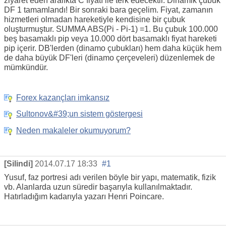
ziyaret eden aralıkta C fiyatı ile terk edecektir. Dinamik çubuk
DF 1 tamamlandı! Bir sonraki bara geçelim. Fiyat, zamanın
hizmetleri olmadan hareketiyle kendisine bir çubuk
oluşturmuştur. SUMMA ABS(Pi - Pi-1) =1. Bu çubuk 100.000
beş basamaklı pip veya 10.000 dört basamaklı fiyat hareketi
pip içerir. DB'lerden (dinamo çubukları) hem daha küçük hem
de daha büyük DF'leri (dinamo çerçeveleri) düzenlemek de
mümkündür.
Forex kazançları imkansız
Sultonov&#39;un sistem göstergesi
Neden makaleler okumuyorum?
[Silindi]
2014.07.17 18:33
#1
Yusuf, faz portresi adı verilen böyle bir yapı, matematik, fizik
vb. Alanlarda uzun süredir başarıyla kullanılmaktadır.
Hatırladığım kadarıyla yazarı Henri Poincare.