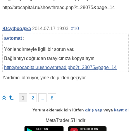
http://procapital.ru/showthread.php?t=28075&page=14
Юсуфходжа
2014.07.17 19:03
#10
avtomat
:
Yönlendirmeyle ilgili bir sorun var.
Bağlantıyı doğrudan tarayıcınıza kopyalayın:
http://procapital.ru/showthread.php?t=28075&page=14
Yardımcı olmuyor, yine de µl'den geçiyor
1
2
...
8
Yorum eklemek için lütfen
giriş yap
veya
kayıt ol
MetaTrader 5
'i İndir