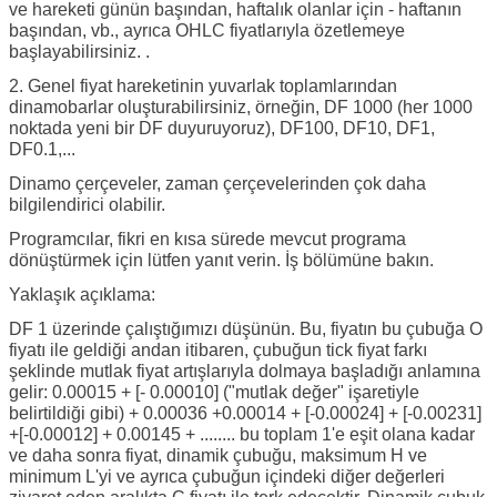
ve hareketi günün başından, haftalık olanlar için - haftanın
başından, vb., ayrıca OHLC fiyatlarıyla özetlemeye
başlayabilirsiniz. .
2. Genel fiyat hareketinin yuvarlak toplamlarından
dinamobarlar oluşturabilirsiniz, örneğin, DF 1000 (her 1000
noktada yeni bir DF duyuruyoruz), DF100, DF10, DF1,
DF0.1,...
Dinamo çerçeveler, zaman çerçevelerinden çok daha
bilgilendirici olabilir.
Programcılar, fikri en kısa sürede mevcut programa
dönüştürmek için lütfen yanıt verin. İş bölümüne bakın.
Yaklaşık açıklama:
DF 1 üzerinde çalıştığımızı düşünün. Bu, fiyatın bu çubuğa O
fiyatı ile geldiği andan itibaren, çubuğun tick fiyat farkı
şeklinde mutlak fiyat artışlarıyla dolmaya başladığı anlamına
gelir: 0.00015 + [- 0.00010] ("mutlak değer" işaretiyle
belirtildiği gibi) + 0.00036 +0.00014 + [-0.00024] + [-0.00231]
+[-0.00012] + 0.00145 + ........ bu toplam 1'e eşit olana kadar
ve daha sonra fiyat, dinamik çubuğu, maksimum H ve
minimum L'yi ve ayrıca çubuğun içindeki diğer değerleri