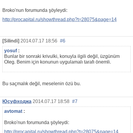
Broko'nun forumunda şöyleydi:
http://procapital.ru/showthread.php?t=28075&page=14
[Silindi]
2014.07.17 18:56
#6
yosuf
:
Bunlar bir sonraki krivulki, konuyla ilgili değil, üzgünüm
Oleg. Benim için konunun uygulamalı tarafı önemli.
Bu saçmalık değil, meselenin özü bu.
Юсуфходжа
2014.07.17 18:58
#7
avtomat
:
Broko'nun forumunda şöyleydi:
http://procapital.ru/showthread.php?t=28075&page=14