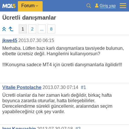
Giriş yap
Forum
Ücretli danışmanlar
1
2
...
8
jkwe45
2013.07.30 06:15
Merhaba. Lütfen bazı karlı danışmanlara tavsiyede bulunun,
elbette ücretsiz değil. Hangilerini kullanıyorsun?
!!!Konuşma sadece MT4 için ücretli danışmanlarla ilgilidir!!!
Vitalie Postolache
2013.07.30 07:14
#1
Ücretli olanlar da her zaman karlı değildir, birkaç hafta
boyunca zararda otururlar, hatta birleşebilirler.
Derecelendirme sürekli güncellenir, aralarından seçim
yapabileceğiniz çok şey vardır.
Igor Konyashin
2013.07.30 07:18
#2