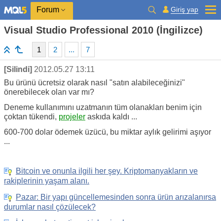
Giriş yap
Forum
Visual Studio Professional 2010 (İngilizce)
1
2
...
7
[Silindi]
2012.05.27 13:11
Bu ürünü ücretsiz olarak nasıl "satın alabileceğinizi"
önerebilecek olan var mı?
Deneme kullanımını uzatmanın tüm olanakları benim için
çoktan tükendi,
projeler
askıda kaldı ...
600-700 dolar ödemek üzücü, bu miktar aylık gelirimi aşıyor
...
Bitcoin ve onunla ilgili her şey. Kriptomanyakların ve
rakiplerinin yaşam alanı.
Pazar: Bir yapı güncellemesinden sonra ürün arızalanırsa
durumlar nasıl çözülecek?