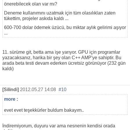
önerebilecek olan var mı?
Deneme kullanımını uzatmak için tüm olasılıkları zaten
tükettim, projeler askıda kaldı ...
600-700 dolar ödemek üzücü, bu miktar aylık gelirimi aşıyor
...
11. sürüme git, betta ama işe yarıyor. GPU için programlar
yazacaksanız, harika bir şey olan C++ AMP'ye sahiptir. Bu
arada beta testi devam ederken ücretsiz görünüyor (232 gün
kaldı)
[Silindi]
2012.05.27 14:08
#10
more
:
evet evet teşekkürler buldum bakayım..
İndiremiyorum, duyuru var ama nesnenin kendisi orada