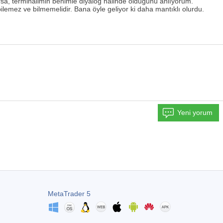
sa, terminalimin benimle diyalog halinde olduğunu anlıyorum.
emez ve bilmemelidir. Bana öyle geliyor ki daha mantıklı olurdu.
Yeni yorum
MetaTrader 5