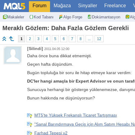
Forum
Mağaza
Sinyaller
Freelance
Makaleler
Kod Tabanı
Algo Forge
Dokümantasyon
Al
Meraklı Gözlem: Daha Fazla Gözlem Gerekli
1
2
3
4
5
6
7
8
...
12
[Silindi]
2011.04.05 12:00
Daha önce buna dikkat etmemişti.
Geçen hafta düşündüm.
Bugün topluluğa bir soru ile hitap etmeye karar verdim:
DC'ler hangi amaçla bir Expert Advisor ve onun tara
Sunucuya herhangi bir gösterge yüklenemezse, danışmanı
Bunun hakkında ne düşünüyorsun?
MT5'te Yüksek Frekanslı Ticaret Tartışması
"Sanal Barındırmaya Geçiş için Alım Satım Hesabı Nas
Farhad Tepesi v2