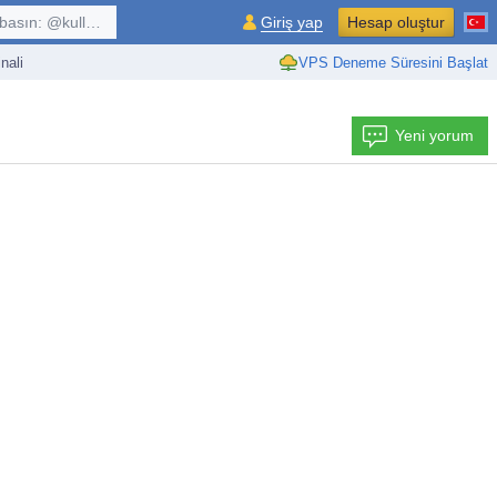
kullanıcı, $sembol, ...
Giriş yap
Hesap oluştur
nali
VPS Deneme Süresini Başlat
Yeni yorum