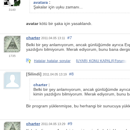
avatara
:
Şakalar için uyku zamanı...
3140
avatar
kötü bir şaka için yasaklandı.
charter
#7
2011.04.05 13:11
Belki bir şey anlamıyorum, ancak günlüğümde ayrıca E
yazdığını bilmiyorum. Merak ediyorum, bunu bana dergi
1735
Hatalar, hatalar, sorular
[UYARI, KONU KAPALI!] Forumu
[Silindi]
#8
2011.04.05 13:19
charter
:
Belki bir şey anlamıyorum, ancak günlüğümde ayrıc
kimin yazdığını bilmiyorum. Merak ediyorum, bunu b
Bir program yüklenmişse, bu herhangi bir sunucuya yükl
charter
#9
2011.04.05 13:29