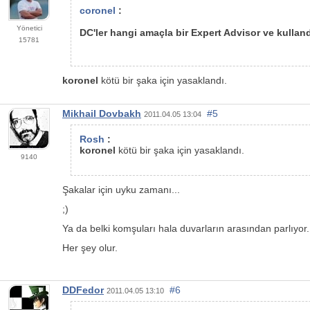
coronel
:
Yönetici
DC'ler hangi amaçla bir Expert Advisor ve kullan
15781
koronel
kötü bir şaka için yasaklandı.
Mikhail Dovbakh
#5
2011.04.05 13:04
Rosh
:
koronel
kötü bir şaka için yasaklandı.
9140
Şakalar için uyku zamanı...
;)
Ya da belki komşuları hala duvarların arasından parlıyor.
Her şey olur.
DDFedor
#6
2011.04.05 13:10