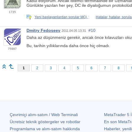
Kabul ediyorum. Ancak istemci terminalinde bir Uzmanla
Günlükte yazılan her şey, DC ile diyaloğumun protokolüd
1735
Yeni başlayanlardan sorular MQL5
Hatalar, hatalar, sorula
Dmitry Fedoseev
#10
2011.04.05 13:31
Daha az düşünmeniz gerekir, ancak önce kılavuzları oku
Bu, tarihin yıllıklarında daha önce hiç olmadı.
75987
1
2
3
4
5
6
7
8
Çevrimiçi alım-satım / Web Terminali
MetaTrader 5
İ
Ücretsiz teknik göstergeler ve robotlar
En son
MetaTr
Programlama ve alım-satım hakkında
Haberler, yenili