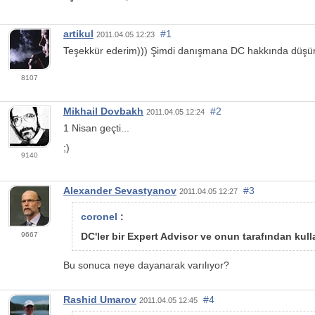
artikul
#1
2011.04.05 12:23
Teşekkür ederim))) Şimdi danışmana DC hakkında düşü
8107
Mikhail Dovbakh
#2
2011.04.05 12:24
1 Nisan geçti...
;)
9140
Alexander Sevastyanov
#3
2011.04.05 12:27
coronel
:
9667
DC'ler bir Expert Advisor ve onun tarafından kull
Bu sonuca neye dayanarak varılıyor?
Rashid Umarov
#4
2011.04.05 12:45