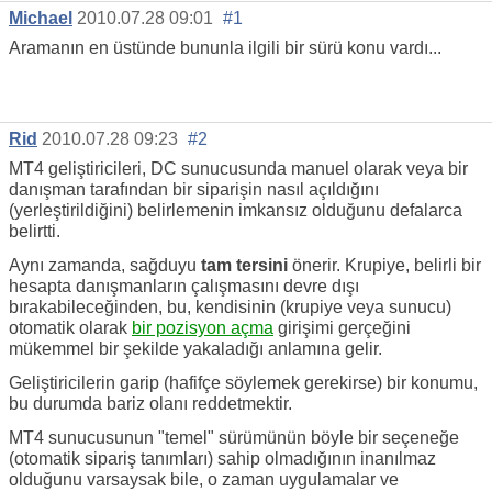
Michael
2010.07.28 09:01
#1
Aramanın en üstünde bununla ilgili bir sürü konu vardı...
Rid
2010.07.28 09:23
#2
MT4 geliştiricileri, DC sunucusunda manuel olarak veya bir
danışman tarafından bir siparişin nasıl açıldığını
(yerleştirildiğini) belirlemenin imkansız olduğunu defalarca
belirtti.
Aynı zamanda, sağduyu
tam tersini
önerir. Krupiye, belirli bir
hesapta danışmanların çalışmasını devre dışı
bırakabileceğinden, bu, kendisinin (krupiye veya sunucu)
otomatik olarak
bir pozisyon açma
girişimi gerçeğini
mükemmel bir şekilde yakaladığı anlamına gelir.
Geliştiricilerin garip (hafifçe söylemek gerekirse) bir konumu,
bu durumda bariz olanı reddetmektir.
MT4 sunucusunun "temel" sürümünün böyle bir seçeneğe
(otomatik sipariş tanımları) sahip olmadığının inanılmaz
olduğunu varsaysak bile, o zaman uygulamalar ve