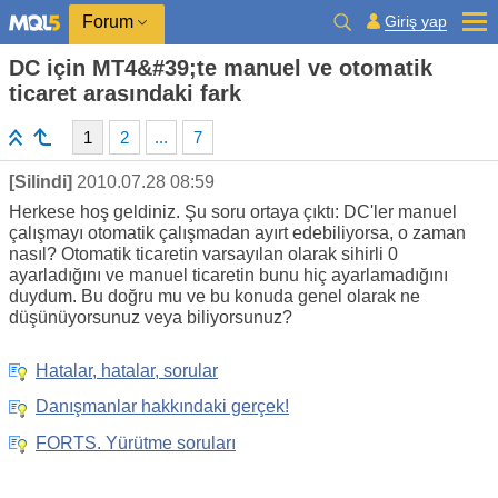
Giriş yap
Forum
DC için MT4&#39;te manuel ve otomatik
ticaret arasındaki fark
1
2
...
7
[Silindi]
2010.07.28 08:59
Herkese hoş geldiniz. Şu soru ortaya çıktı: DC'ler manuel
çalışmayı otomatik çalışmadan ayırt edebiliyorsa, o zaman
nasıl? Otomatik ticaretin varsayılan olarak sihirli 0
ayarladığını ve manuel ticaretin bunu hiç ayarlamadığını
duydum. Bu doğru mu ve bu konuda genel olarak ne
düşünüyorsunuz veya biliyorsunuz?
Hatalar, hatalar, sorular
Danışmanlar hakkındaki gerçek!
FORTS. Yürütme soruları