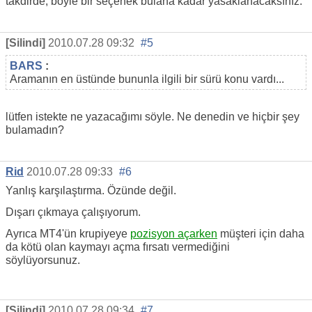
takdirde, böyle bir seçenek bulana kadar yasaklanacaksınız.
[Silindi]
2010.07.28 09:32
#5
BARS
:
Aramanın en üstünde bununla ilgili bir sürü konu vardı...
lütfen istekte ne yazacağımı söyle. Ne denedin ve hiçbir şey
bulamadın?
Rid
2010.07.28 09:33
#6
Yanlış karşılaştırma. Özünde değil.
Dışarı çıkmaya çalışıyorum.
Ayrıca MT4'ün krupiyeye
pozisyon açarken
müşteri için daha
da kötü olan kaymayı açma fırsatı vermediğini
söylüyorsunuz.
[Silindi]
2010.07.28 09:34
#7