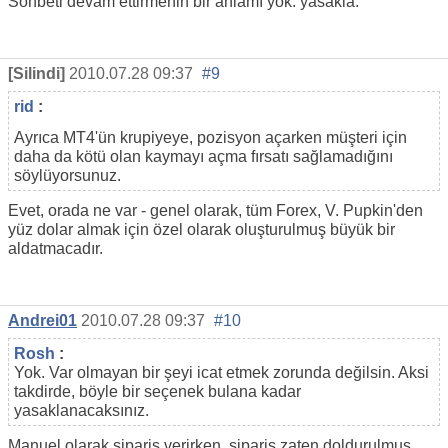
Sohbeti devam ettirmenin bir anlamı yok. yasakla.
[Silindi]
2010.07.28 09:37
#9
rid
:
Ayrıca MT4'ün krupiyeye, pozisyon açarken müşteri için
daha da kötü olan kaymayı açma fırsatı sağlamadığını
söylüyorsunuz.
Evet, orada ne var - genel olarak, tüm Forex, V. Pupkin'den
yüz dolar almak için özel olarak oluşturulmuş büyük bir
aldatmacadır.
Andrei01
2010.07.28 09:37
#10
Rosh
:
Yok. Var olmayan bir şeyi icat etmek zorunda değilsin. Aksi
takdirde, böyle bir seçenek bulana kadar
yasaklanacaksınız.
Manuel olarak sipariş verirken, sipariş zaten doldurulmuş