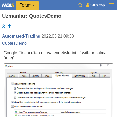
Giriş yap
Forum
Uzmanlar: QuotesDemo
Automated-Trading
2022.03.21 09:38
QuotesDemo
:
Google Finance'ten dünya endekslerinin fiyatlarını alma
örneği.