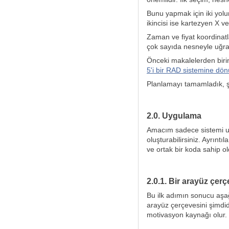
Bunu yapmak için iki yolu
ikincisi ise kartezyen X v
Zaman ve fiyat koordinatl
çok sayıda nesneyle uğraş
Önceki makalelerden birind
5'i bir RAD sistemine dön
Planlamayı tamamladık, ş
2.0. Uygulama
Amacım sadece sistemi uyg
oluşturabilirsiniz. Ayrınt
ve ortak bir koda sahip ol
2.0.1. Bir arayüz çer
Bu ilk adımın sonucu aşağ
arayüz çerçevesini şimdi
motivasyon kaynağı olur.