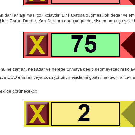
ahi anlaşılması çok kolaydır. Bir kapatma düğmesi, bir değer ve emirle
ldir. Zararı Durdur, Kârı Durdura dönüştüğünde, sistem bunu şu şekilde
syonu ne zaman, ne kadar ve nerede tutmaya değip değmeyeceğini kolayc
ızca OCO emrinin veya pozisyonunun eşiklerini göstermektedir, ancak açı
şekilde görünecektir: