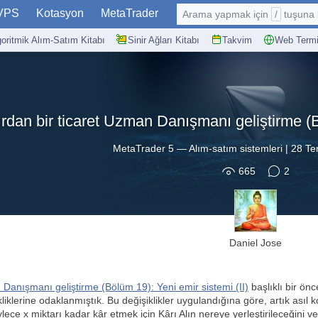
VPS
Kotasyon
MetaTrader
Arama yapmak için
/
tuşuna basın: @
goritmik Alım-Satım Kitabı
Sinir Ağları Kitabı
Takvim
Web Termi
ırdan bir ticaret Uzman Danışmanı geliştirme (B
MetaTrader 5
—
Alım-satım sistemleri
|
28 Te
665
2
Daniel Jose
n Danışmanı geliştirme (Bölüm 19): Yeni emir sistemi (II)
başlıklı bir ön
iklerine odaklanmıştık. Bu değişiklikler uygulandığına göre, artık asıl 
ce x miktarı kadar kâr etmek için Kârı Alın nereye yerleştirileceğini 