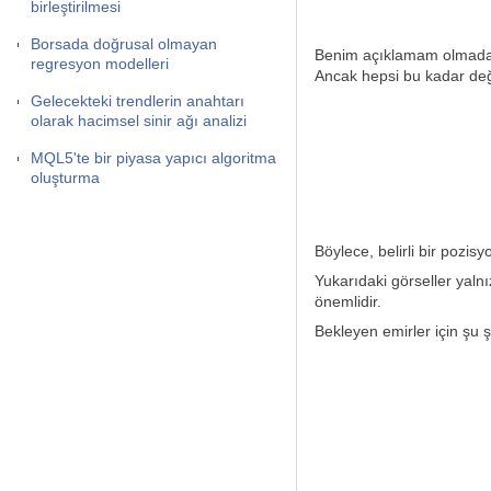
birleştirilmesi
Borsada doğrusal olmayan
Benim açıklamam olmadan d
regresyon modelleri
Ancak hepsi bu kadar deği
Gelecekteki trendlerin anahtarı
olarak hacimsel sinir ağı analizi
MQL5'te bir piyasa yapıcı algoritma
oluşturma
Böylece, belirli bir pozi
Yukarıdaki görseller yaln
önemlidir.
Bekleyen emirler için şu 