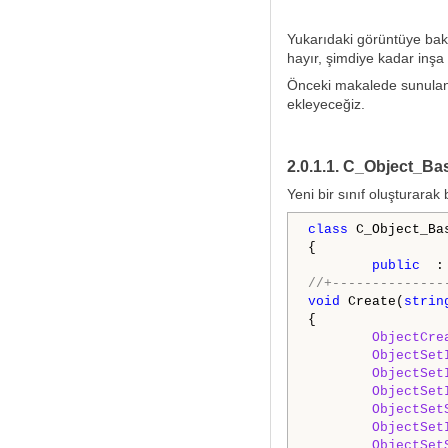
Yukarıdaki görüntüye bakt
hayır, şimdiye kadar inşa
Önceki makalede sunulan k
ekleyeceğiz.
2.0.1.1. C_Object_Bas
Yeni bir sınıf oluşturarak
class
 C_Object_Bas
{

public
//+--------------
void
 Create(
strin
{

ObjectCre
ObjectSet
ObjectSet
ObjectSet
ObjectSet
ObjectSet
ObjectSet