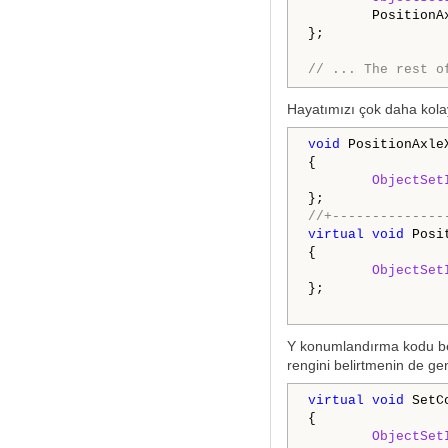
        PositionA
};

// ... The rest o
Hayatımızı çok daha kolay
void
 PositionAxle
{

ObjectSet
//+--------------
virtual
void
 Posi
{

ObjectSet
};

Y konumlandırma kodu beli
rengini belirtmenin de ge
virtual
void
 SetC
{

ObjectSet