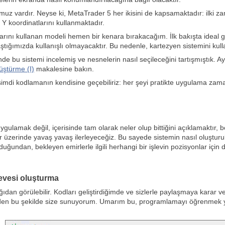
muz vardır. Neyse ki, MetaTrader 5 her ikisini de kapsamaktadır: ilki 
e Y koordinatlarını kullanmaktadır.
arını kullanan modeli hemen bir kenara bırakacağım. İlk bakışta ideal 
tığımızda kullanışlı olmayacaktır. Bu nedenle, kartezyen sistemini kul
e bu sistemi incelemiş ve nesnelerin nasıl seçileceğini tartışmıştık. Ayr
üştürme (I)
makalesine bakın.
imdi kodlamanın kendisine geçebiliriz: her şeyi pratikte uygulama zama
ulamak değil, içerisinde tam olarak neler olup bittiğini açıklamaktır, bö
ılar üzerinde yavaş yavaş ilerleyeceğiz. Bu sayede sistemin nasıl oluşturu
duğundan, bekleyen emirlerle ilgili herhangi bir işlevin pozisyonlar için
çevesi oluşturma
ıdan görülebilir. Kodları geliştirdiğimde ve sizlerle paylaşmaya karar
den bu şekilde size sunuyorum. Umarım bu, programlamayı öğrenmek ya d