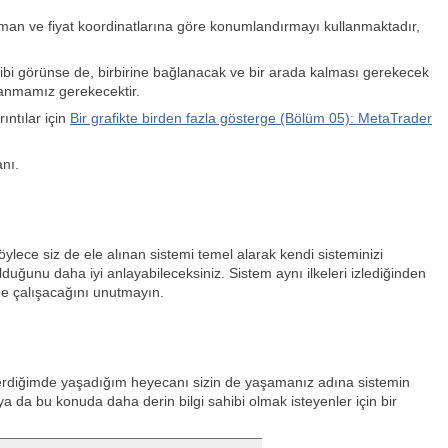
zaman ve fiyat koordinatlarına göre konumlandırmayı kullanmaktadır,
gibi görünse de, birbirine bağlanacak ve bir arada kalması gerekecek
lanmamız gerekecektir.
ıntılar için
Bir grafikte birden fazla gösterge (Bölüm 05): MetaTrader
nı.
ylece siz de ele alınan sistemi temel alarak kendi sisteminizi
lduğunu daha iyi anlayabileceksiniz. Sistem aynı ilkeleri izlediğinden
 de çalışacağını unutmayın.
 verdiğimde yaşadığım heyecanı sizin de yaşamanız adına sistemin
a bu konuda daha derin bilgi sahibi olmak isteyenler için bir