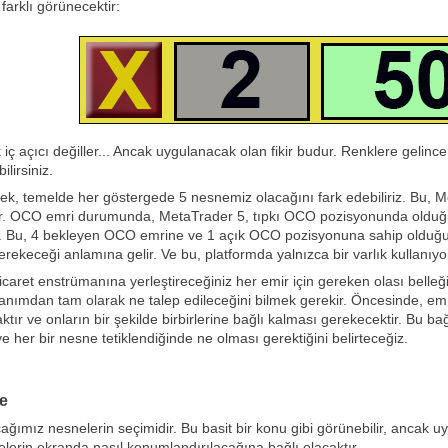
 farklı görünecektir:
iç açıcı değiller... Ancak uygulanacak olan fikir budur. Renklere gelince
lirsiniz.
, temelde her göstergede 5 nesnemiz olacağını fark edebiliriz. Bu, Me
r. OCO emri durumunda, MetaTrader 5, tıpkı OCO pozisyonunda olduğu g
. Bu, 4 bekleyen OCO emrine ve 1 açık OCO pozisyonuna sahip olduğumuz
rekeceği anlamına gelir. Ve bu, platformda yalnızca bir varlık kullanıyor
aret enstrümanına yerleştireceğiniz her emir için gereken olası belleği
anımdan tam olarak ne talep edileceğini bilmek gerekir. Öncesinde, emr
tır ve onların bir şekilde birbirlerine bağlı kalması gerekecektir. Bu bağ
e her bir nesne tetiklendiğinde ne olması gerektiğini belirteceğiz.
me
ağımız nesnelerin seçimidir. Bu basit bir konu gibi görünebilir, ancak uy
nelerin ekranda nasıl konumlandırılacağına bağlı olacaktır.