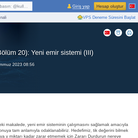
kullanıcı, $sembol, ...
Giriş yap
Hesap oluştur
nali
VPS Deneme Süresini Başlat
ölüm 20): Yeni emir sistemi (III)
mmuz 2023 08:56
ceki makalede, yeni emir sisteminin çalışmasını sağlamak amacıyla
konuya tam anlamıyla odaklanabiliriz. Hedefimiz, tik değerini bilmek
veya y miktarı kadar zarar etmemek için Zararı Durdurun nereye