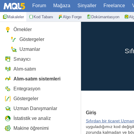
Forum
Mağaza
Sinyaller
Freelance
Makaleler
Kod Tabanı
Algo Forge
Dokümantasyon
Al
Örnekler
Göstergeler
Uzmanlar
Sıf
Sınayıcı
Alım-satım
Alım-satım sistemleri
Entegrasyon
Göstergeler
Uzman Danışmanlar
Giriş
İstatistik ve analiz
Sıfırdan bir ticaret Uzma
uyguladığımız kod değişikl
Makine öğrenimi
zorunda kalmadan ve böyle