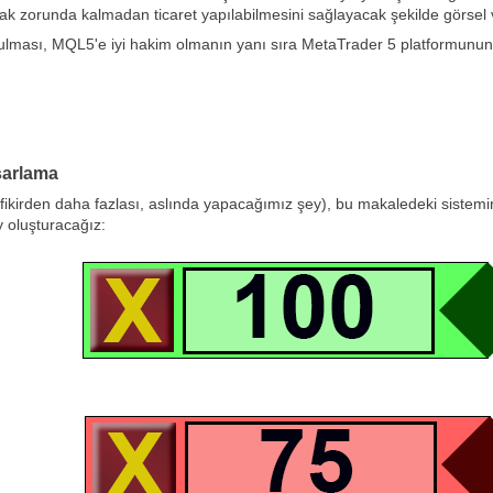
 zorunda kalmadan ticaret yapılabilmesini sağlayacak şekilde görsel ve
rulması, MQL5'e iyi hakim olmanın yanı sıra MetaTrader 5 platformunun 
asarlama
r fikirden daha fazlası, aslında yapacağımız şey), bu makaledeki sistem
y oluşturacağız: