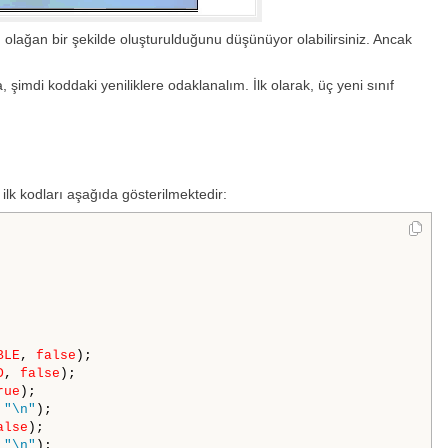
, olağan bir şekilde oluşturulduğunu düşünüyor olabilirsiniz. Ancak
imdi koddaki yeniliklere odaklanalım. İlk olarak, üç yeni sınıf
 ilk kodları aşağıda gösterilmektedir:
BLE
, 
false
);

D
, 
false
);

rue
);

 
"\n"
);

alse
);

 
"\n"
);
