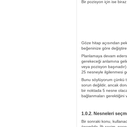
Bir pozisyon için ise biraz
Göze hitap açısından pek 
beğeninize göre değiştirebi
Planlamaya devam edersek
gerekeceği anlamına geli
veya pozisyon başınadır)
25 nesneyle ilgilenmesi ge
Bunu söylüyorum çünkü tic
sorun değildir, ancak don
bir noktada 5 nesne olacak
bağlanmaları gerektiğini v
1.0.2. Nesneleri seç
Bir sonraki konu, kullanac
önemlidir. İlk seçim, nes