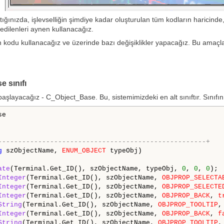
ığınızda, işlevselliğin şimdiye kadar oluşturulan tüm kodların haricinde
 edilenleri aynen kullanacağız.
odu kullanacağız ve üzerinde bazı değişiklikler yapacağız. Bu amaçla, ş
e sınıfı
 başlayacağız - C_Object_Base. Bu, sistemimizdeki en alt sınıftır. Sınıfın
e

----------------------------------------------------+
g
 szObjectName, 
ENUM_OBJECT
 typeObj)

ate
(Terminal.Get_ID(), szObjectName, typeObj, 
0
, 
0
, 
0
);

Integer
(Terminal.Get_ID(), szObjectName, 
OBJPROP_SELECTA
Integer
(Terminal.Get_ID(), szObjectName, 
OBJPROP_SELECTE
Integer
(Terminal.Get_ID(), szObjectName, 
OBJPROP_BACK
, 
t
String
(Terminal.Get_ID(), szObjectName, 
OBJPROP_TOOLTIP
,
Integer
(Terminal.Get_ID(), szObjectName, 
OBJPROP_BACK
, 
f
String
(Terminal.Get_ID(), szObjectName, 
OBJPROP_TOOLTIP
,