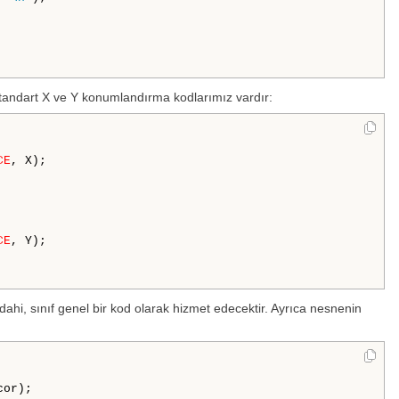
standart X ve Y konumlandırma kodlarımız vardır:
CE
, X);

CE
, Y);

dahi, sınıf genel bir kod olarak hizmet edecektir. Ayrıca nesnenin
cor);
