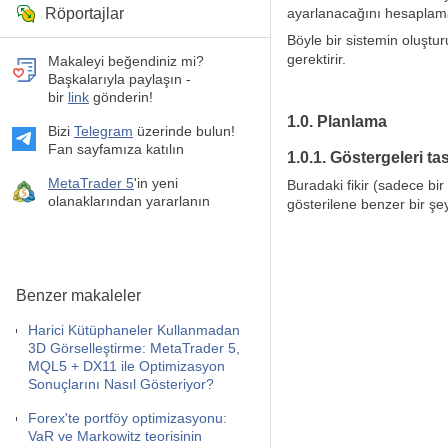
Röportajlar
ayarlanacağını hesaplamak
Böyle bir sistemin oluştu
gerektirir.
Makaleyi beğendiniz mi?
Başkalarıyla paylaşın -
bir
link
gönderin!
1.0. Planlama
Bizi
Telegram
üzerinde bulun!
Fan sayfamıza katılın
1.0.1. Göstergeleri t
MetaTrader 5
'in yeni
Buradaki fikir (sadece bi
olanaklarından yararlanın
gösterilene benzer bir şe
Benzer makaleler
Harici Kütüphaneler Kullanmadan
3D Görselleştirme: MetaTrader 5,
MQL5 + DX11 ile Optimizasyon
Sonuçlarını Nasıl Gösteriyor?
Forex'te portföy optimizasyonu:
VaR ve Markowitz teorisinin