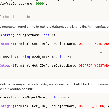
xleY(szObjectName, 
9999
);

f the class code
laştıracak genel bir koda sahip olduğumuza dikkat edin. Aynı sınıfta, 
X(
string
 szObjectName, 
int
 X)

Integer
(Terminal.Get_ID(), szObjectName, 
OBJPROP_XDISTAN
----------------------------------------------------+
tionAxleY(
string
 szObjectName, 
int
 Y)

Integer
(Terminal.Get_ID(), szObjectName, 
OBJPROP_YDISTAN
rli bir nesneye bağlı olacaktır, ancak nesnenin belirli bir kodu olmasa 
nel bir koduna sahibiz:
olor(
string
 szObjectName, 
color
 cor)

Integer
(Terminal.Get_ID(), szObjectName, 
OBJPROP_COLOR
, 