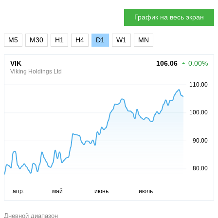
График на весь экран
M5
M30
H1
H4
D1
W1
MN
VIK
106.06
0.00%
Viking Holdings Ltd
Дневной диапазон