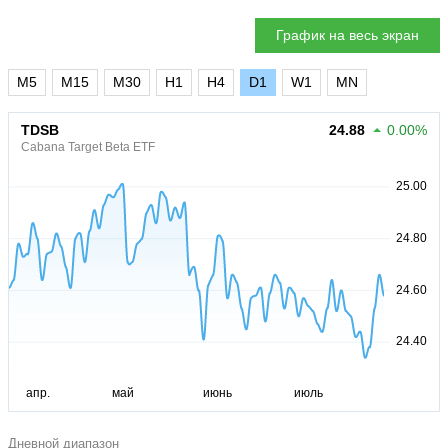
График на весь экран
M5
M15
M30
H1
H4
D1
W1
MN
TDSB
24.88
0.00%
Cabana Target Beta ETF
Дневной диапазон