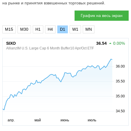
на рынке и принятия взвешенных торговых решений.
График на весь экран
M15
M30
H1
H4
D1
W1
MN
SIXO
36.54
0.00%
AllianzIM U.S. Large Cap 6 Month Buffer10 Apr/Oct ETF