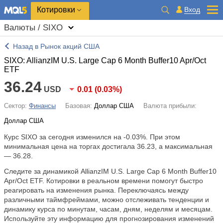
Котировки
Вход
Валюты / SIXO
Назад в Рынок акций США
SIXO: AllianzIM U.S. Large Cap 6 Month Buffer10 Apr/Oct
ETF
36.24
USD
0.01
(
0.03%
)
Сектор:
Финансы
Базовая:
Доллар США
Валюта прибыли:
Доллар США
Курс SIXO за сегодня изменился на
-0.03%
. При этом
минимальная цена на торгах достигала 36.23, а максимальная
— 36.28.
Следите за динамикой AllianzIM U.S. Large Cap 6 Month Buffer10
Apr/Oct ETF. Котировки в реальном времени помогут быстро
реагировать на изменения рынка. Переключаясь между
различными таймфреймами, можно отслеживать тенденции и
динамику курса по минутам, часам, дням, неделям и месяцам.
Используйте эту информацию для прогнозирования изменений