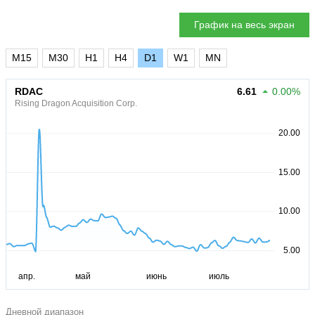
График на весь экран
M15
M30
H1
H4
D1
W1
MN
RDAC
6.61
0.00%
Rising Dragon Acquisition Corp.
Дневной диапазон