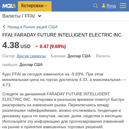
Котировки
Вход
Валюты / FFAI
Назад в Рынок акций США
FFAI: FARADAY FUTURE INTELLIGENT ELECTRIC INC.
4.38
USD
0.47
(
9.69%
)
Сектор:
Другие символы
Базовая:
Доллар США
Валюта
прибыли:
Доллар США
Курс FFAI за сегодня изменился на
-9.69%
. При этом
минимальная цена на торгах достигала 4.33, а максимальная —
4.73.
Следите за динамикой FARADAY FUTURE INTELLIGENT
ELECTRIC INC.. Котировки в реальном времени помогут быстро
реагировать на изменения рынка. Переключаясь между
различными таймфреймами, можно отслеживать тенденции и
динамику курса по минутам, часам, дням, неделям и месяцам.
Используйте эту информацию для прогнозирования изменений
на рынке и принятия взвешенных торговых решений.