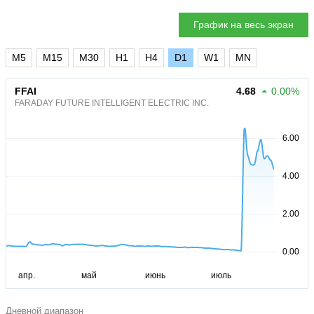
График на весь экран
M5
M15
M30
H1
H4
D1
W1
MN
FFAI
4.68
0.00%
FARADAY FUTURE INTELLIGENT ELECTRIC INC.
Дневной диапазон