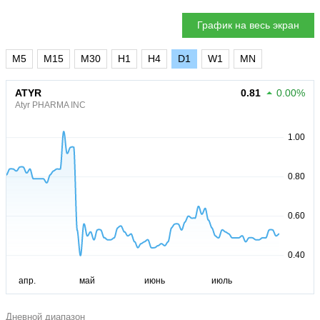
График на весь экран
M5
M15
M30
H1
H4
D1
W1
MN
ATYR
0.81
0.00%
Atyr PHARMA INC
Дневной диапазон