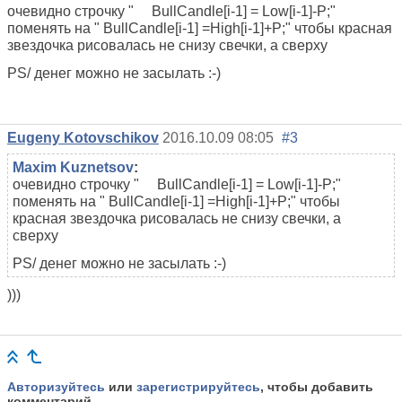
очевидно строчку " BullCandle[i-1] = Low[i-1]-P;"
поменять на " BullCandle[i-1] =High[i-1]+P;" чтобы красная
звездочка рисовалась не снизу свечки, а сверху
PS/ денег можно не засылать :-)
Eugeny Kotovschikov
2016.10.09 08:05
#3
Maxim Kuznetsov
:
очевидно строчку " BullCandle[i-1] = Low[i-1]-P;"
поменять на " BullCandle[i-1] =High[i-1]+P;" чтобы
красная звездочка рисовалась не снизу свечки, а
сверху
PS/ денег можно не засылать :-)
)))
Авторизуйтесь
или
зарегистрируйтесь
, чтобы добавить
комментарий