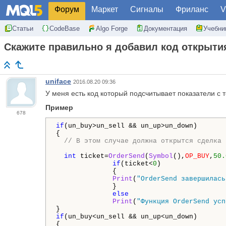
Форум
Маркет
Сигналы
Фриланс
V
Статьи
CodeBase
Algo Forge
Документация
Учебни
Скажите правильно я добавил код открыти
uniface
2016.08.20 09:36
У меня есть код который подсчитывает показатели с 
Пример
678
if
(un_buy>un_sell && un_up>un_down)

{

// В этом случае должна открытся сделка 
int
 ticket=
OrderSend
(
Symbol
(),
OP_BUY
,
50.
if
(ticket<
0
)

              {

Print
(
"OrderSend завершилась
              }

else
Print
(
"Функция OrderSend усп
if
(un_buy<un_sell && un_up<un_down)

{
