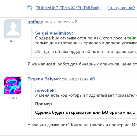
[ВНИМАНИЕ, ТЕМА ЗАКРЫТА!] Любой
Что тут не так?
uniface
#2
2016.08.20 11:25
Sergei Vladimirov
:
Ордера buy открываются по Ask, стоп лосс и
тейк
678
только для отложенных ордеров и должно указыват
ЗЫ. Да, и объём ордера 50 лотов - это правильно
Я же написал робот для бинарных опционов, цена откр
Evgeny Belyaev
#3
2016.08.20 12:45
novichek
:
У меня есть код который подсчитывает показатели
92411
Пример
Сделка будет открыватся для БО сроком на 1
У вас что демки нет? Кинте на график и проверьте. И