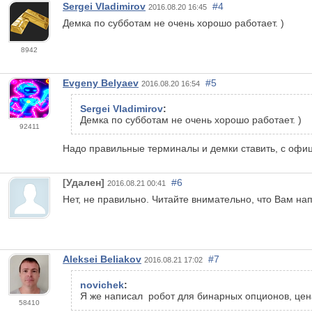
Sergei Vladimirov
#4
2016.08.20 16:45
Демка по субботам не очень хорошо работает. )
8942
Evgeny Belyaev
#5
2016.08.20 16:54
Sergei Vladimirov
:
Демка по субботам не очень хорошо работает. )
92411
Надо правильные терминалы и демки ставить, с офи
[Удален]
#6
2016.08.21 00:41
Нет, не правильно. Читайте внимательно, что Вам на
Aleksei Beliakov
#7
2016.08.21 17:02
novichek
:
Я же написал робот для бинарных опционов, цена 
58410