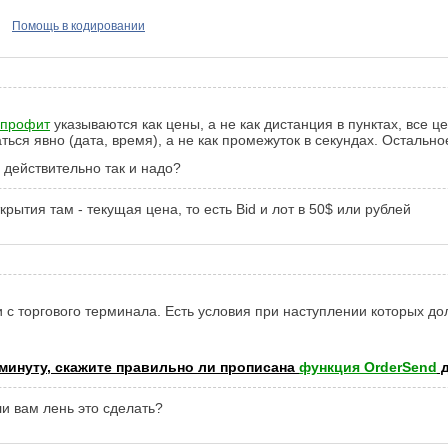
Помощь в кодировании
 профит
указываются как цены, а не как дистанция в пунктах, все 
ься явно (дата, время), а не как промежуток в секундах. Остально
, действительно так и надо?
ытия там - текущая цена, то есть Bid и лот в 50$ или рублей
 с торгового терминала. Есть условия при наступлении которых до
 минуту, скажите правильно ли прописана
функция OrderSend
д
ли вам лень это сделать?