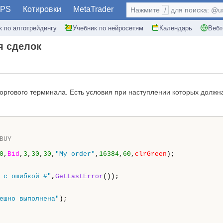
PS
Котировки
MetaTrader
Нажмите
/
для поиска: @use
к по алготрейдингу
Учебник по нейросетям
Календарь
Вебт
я сделок
торгового терминала. Есть условия при наступлении которых должна
BUY
0
,
Bid
,
3
,
30
,
30
,
"My order"
,
16384
,
60
,
clrGreen
);

 с ошибкой #"
,
GetLastError
());

ешно выполнена"
);
