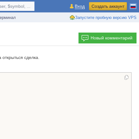
r, $symbol, ...
Вход
Создать аккаунт
ерминал
Запустите пробную версию VPS
Новый комментарий
 открыться сделка.