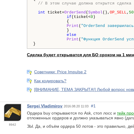
// В этом случае должна открытся сделка 
int
 ticket=
OrderSend
(
Symbol
(),
OP_SELL
,
50
if
(ticket<
0
)

              {

Print
(
"OrderSend завершилась
              }

else
Print
(
"Функция OrderSend усп
Сделка будет открыватся для БО сроком на 1 ми
Советники: Price Impulse 2
Как кодировать?
[ВНИМАНИЕ, ТЕМА ЗАКРЫТА!] Любой вопрос новичк
Sergei Vladimirov
#1
2016.08.20 11:03
Ордера buy открываются по Ask, стоп лосс и
тейк пр
отложенных ордеров и должно указываться явно (дата,
8942
ЗЫ. Да, и объём ордера 50 лотов - это правильно, де