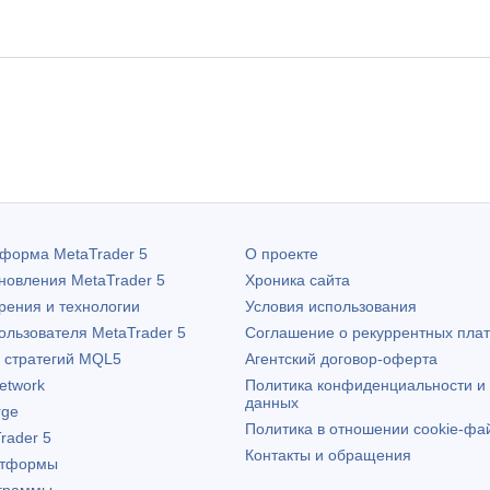
атформа
MetaTrader 5
О проекте
бновления
MetaTrader 5
Хроника сайта
рения и технологии
Условия использования
пользователя
MetaTrader 5
Соглашение о рекуррентных пла
х стратегий MQL5
Агентский договор-оферта
etwork
Политика конфиденциальности и
данных
rge
Политика в отношении cookie-фа
rader 5
Контакты и обращения
атформы