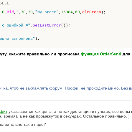
SELL
.0
,
Bid
,
3
,
30
,
30
,
"My order"
,
16384
,
60
,
clrGreen
);

 с ошибкой #"
,
GetLastError
());

ешно выполнена"
);

нуту, скажите правильно ли прописана
функция OrderSend
для 
а, чтоб не захламлять форум. Профи, не проходите мимо. Без ва
офит
указываются как цены, а не как дистанция в пунктах, все цены
 время), а не как промежуток в секундах. Остальное правильно. )
йствительно так и надо?