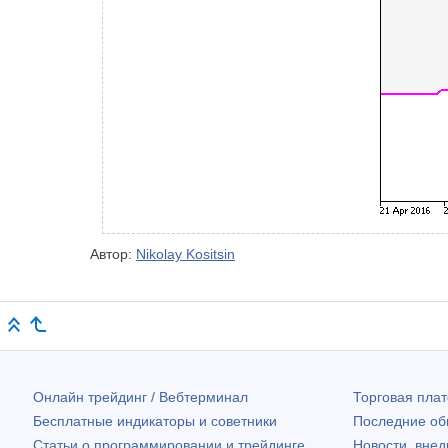
Автор:
Nikolay Kositsin
Онлайн трейдинг / Вебтерминал
Торговая пл
Бесплатные индикаторы и советники
Последние о
Статьи о программировании и трейдинге
Новости, внед