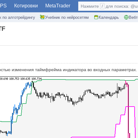
PS
Котировки
MetaTrader
Нажмите
/
для поиска: @use
к по алготрейдингу
Учебник по нейросетям
Календарь
Вебт
TF
стью изменения таймфрейма индикатора во входных параметрах.