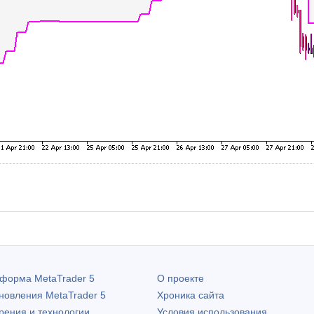
атформа
MetaTrader 5
О проекте
бновления
MetaTrader 5
Хроника сайта
рения и технологии
Условия использования