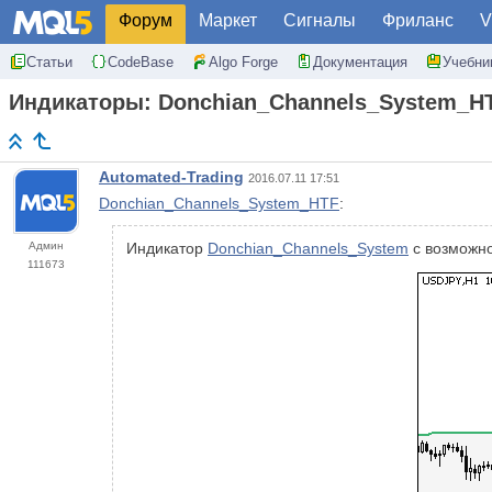
Форум
Маркет
Сигналы
Фриланс
V
Статьи
CodeBase
Algo Forge
Документация
Учебни
Индикаторы: Donchian_Channels_System_H
Automated-Trading
2016.07.11 17:51
Donchian_Channels_System_HTF
:
Админ
Индикатор
Donchian_Channels_System
с возможно
111673