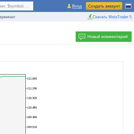
r, $symbol, ...
Вход
Создать аккаунт
ерминал
Скачать MetaTrader 5
Новый комментарий