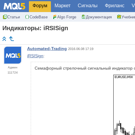
Форум
Маркет
Сигналы
Фриланс
V
Статьи
CodeBase
Algo Forge
Документация
Учебни
Индикаторы: iRSISign
Automated-Trading
2016.06.08 17:19
iRSISign
:
Админ
Семафорный стрелочный сигнальный индикатор с 
111724