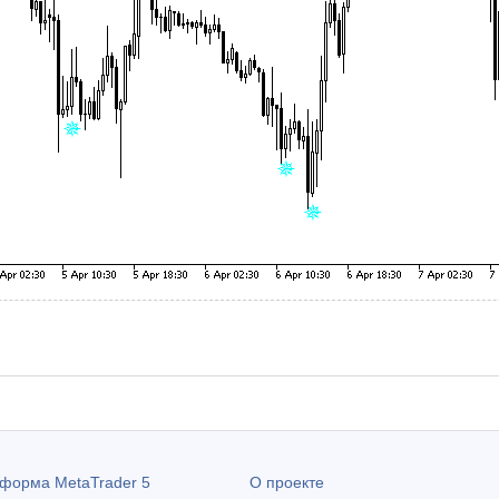
атформа
MetaTrader 5
О проекте