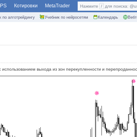
PS
Котировки
MetaTrader
Нажмите
/
для поиска: @use
к по алготрейдингу
Учебник по нейросетям
Календарь
Вебт
использованием выхода из зон перекупленности и перепроданност