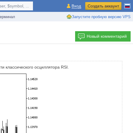
r, $symbol, ...
Вход
Создать аккаунт
ерминал
Запустите пробную версию VPS
Новый комментарий
и классического осциллятора RSI.