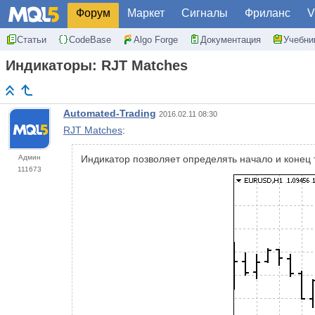
Форум
Маркет
Сигналы
Фриланс
V
Статьи
CodeBase
Algo Forge
Документация
Учебни
Индикаторы: RJT Matches
Automated-Trading
2016.02.11 08:30
RJT Matches
:
Админ
Индикатор позволяет определять начало и конец 
111673