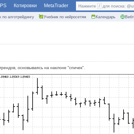
PS
Котировки
MetaTrader
Нажмите
/
для поиска: @use
к по алготрейдингу
Учебник по нейросетям
Календарь
Вебт
трендов, основываясь на наклоне "спичек".