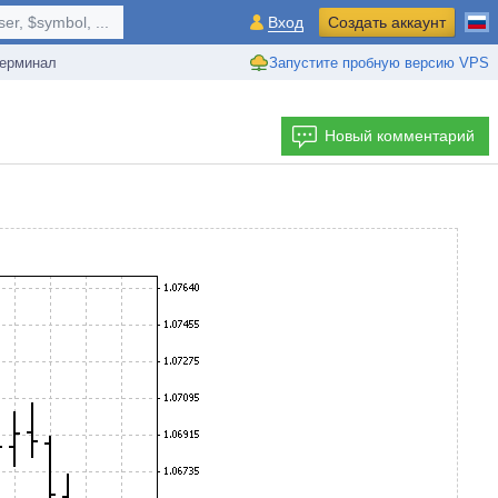
r, $symbol, ...
Вход
Создать аккаунт
ерминал
Запустите пробную версию VPS
Новый комментарий