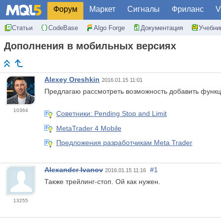
Форум
Маркет
Сигналы
Фриланс
V
Статьи
CodeBase
Algo Forge
Документация
Учебни
Дополнения в мобильных версиях
Alexey Oreshkin
2016.01.15 11:01
Предлагаю рассмотреть возможность добавить функц
10364
Советники: Pending Stop and Limit
MetaTrader 4 Mobile
Предложения разработчикам Meta Trader
Alexander Ivanov
#1
2016.01.15 11:16
Также трейлинг-стоп. Ой как нужен.
13255