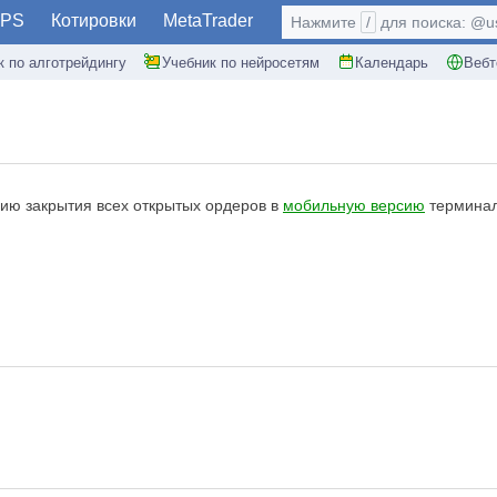
PS
Котировки
MetaTrader
Нажмите
/
для поиска: @use
к по алготрейдингу
Учебник по нейросетям
Календарь
Вебт
ию закрытия всех открытых ордеров в
мобильную версию
терминал