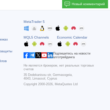
Новый комментарий
MetaTrader 5
MQL5 Channels
Economic Calendar
тежах
 защиты
Подпишитесь на новости
алготрейдинга
йлов
Не является брокером, нет реальных торговых
счетов
35 Dodekanisou str, Germasogeia,
4043, Limassol, Cyprus
Copyright 2000-2026,
MetaQuotes Ltd