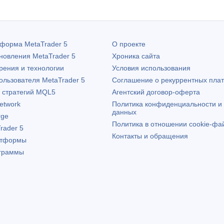
атформа
MetaTrader 5
О проекте
бновления
MetaTrader 5
Хроника сайта
рения и технологии
Условия использования
пользователя
MetaTrader 5
Соглашение о рекуррентных пла
х стратегий MQL5
Агентский договор-оферта
etwork
Политика конфиденциальности и
данных
rge
Политика в отношении cookie-фа
rader 5
Контакты и обращения
атформы
граммы