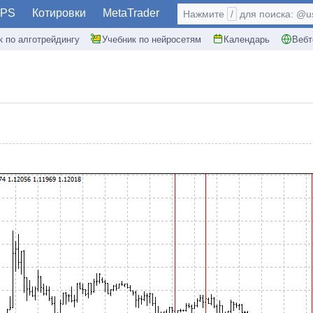
PS
Котировки
MetaTrader
Нажмите
/
для поиска: @use
к по алготрейдингу
Учебник по нейросетям
Календарь
Вебт