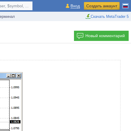
r, $symbol, ...
Вход
Создать аккаунт
ерминал
Скачать MetaTrader 5
Новый комментарий