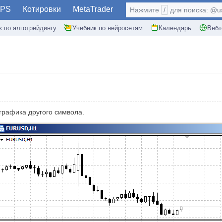
PS
Котировки
MetaTrader
Нажмите
/
для поиска: @use
к по алготрейдингу
Учебник по нейросетям
Календарь
Вебт
графика другого символа.