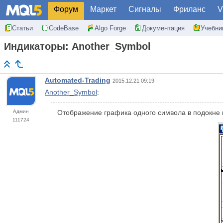
Форум
Маркет
Сигналы
Фриланс
V
Статьи
CodeBase
Algo Forge
Документация
Учебни
Индикаторы: Another_Symbol
Automated-Trading
2015.12.21 09:19
Another_Symbol
:
Админ
Отображение графика одного символа в подокне 
111724