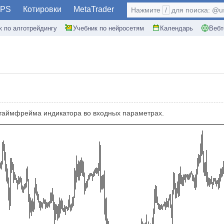
PS
Котировки
MetaTrader
Нажмите
/
для поиска: @use
к по алготрейдингу
Учебник по нейросетям
Календарь
Вебт
таймфрейма индикатора во входных параметрах.