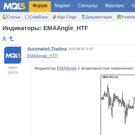
Форум
Маркет
Сигналы
Фриланс
V
Статьи
CodeBase
Algo Forge
Документация
Учебни
Индикаторы: EMAAngle_HTF
Automated-Trading
2015.08.04 11:43
EMAAngle_HTF
:
Админ
Индикатор
EMAAngle
с возможностью изменения 
111673