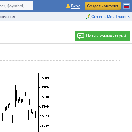
r, $symbol, ...
Вход
Создать аккаунт
ерминал
Скачать MetaTrader 5
Новый комментарий