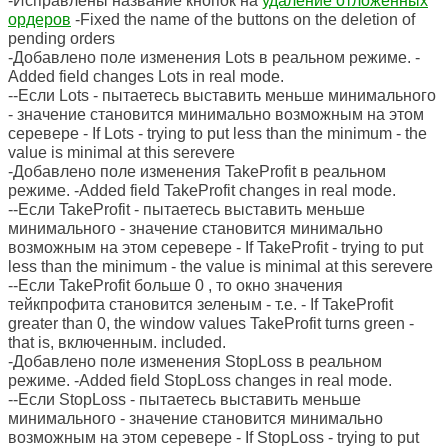
-Исправлены название кнопок на
удаление отложенных
ордеров
-Fixed the name of the buttons on the deletion of
pending orders
-Добавлено поле изменения Lots в реальном режиме. -
Added field changes Lots in real mode.
--Если Lots - пытаетесь выставить меньше минимального
- значение становится минимально возможным на этом
серевере - If Lots - trying to put less than the minimum - the
value is minimal at this serevere
-Добавлено поле изменения TakeProfit в реальном
режиме. -Added field TakeProfit changes in real mode.
--Если TakeProfit - пытаетесь выставить меньше
минимального - значение становится минимально
возможным на этом серевере - If TakeProfit - trying to put
less than the minimum - the value is minimal at this serevere
--Если TakeProfit больше 0 , то окно значения
тейкпрофита становится зеленым - т.е. - If TakeProfit
greater than 0, the window values TakeProfit turns green -
that is, включенным. included.
-Добавлено поле изменения StopLoss в реальном
режиме. -Added field StopLoss changes in real mode.
--Если StopLoss - пытаетесь выставить меньше
минимального - значение становится минимально
возможным на этом серевере - If StopLoss - trying to put