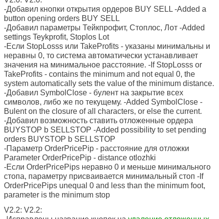
-Добавил кнопки открытия ордеров BUY SELL -Added a
button opening orders BUY SELL
-Добавил параметры Тейкпрофит, Стоплос, Лот -Added
settings Teykprofit, Stoplos Lot
-Если StopLosss или TakeProfits - указаны минимальны и
неравны 0, то система автоматически устанавливает
значения на минимальное расстояние. -If StopLosss or
TakeProfits - contains the minimum and not equal 0, the
system automatically sets the value of the minimum distance.
-Добавил SymbolClose - булент на закрытие всех
символов, либо же по текущему. -Added SymbolClose -
Bulent on the closure of all characters, or else the current.
-Добавил возможность ставить отложенные ордера
BUYSTOP b SELLSTOP -Added possibility to set pending
orders BUYSTOP b SELLSTOP
-Параметр OrderPricePip - расстояние для отложки
Parameter OrderPricePip - distance otlozhki
-Если OrderPricePips неравно 0 и меньше минимального
стопа, параметру присваивается минимальный стоп -If
OrderPricePips unequal 0 and less than the minimum foot,
parameter is the minimum stop
V2.2: V2.2: