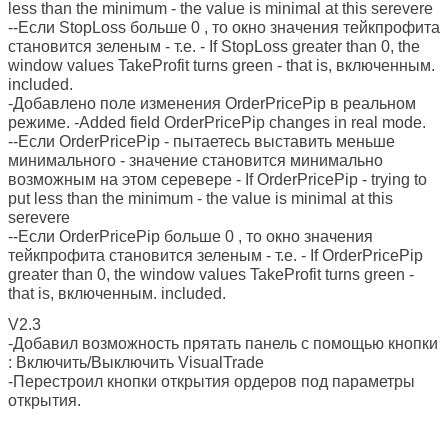
less than the minimum - the value is minimal at this serevere
--Если StopLoss больше 0 , то окно значения тейкпрофита
становится зеленым - т.е. - If StopLoss greater than 0, the
window values TakeProfit turns green - that is, включенным.
included.
-Добавлено поле изменения OrderPricePip в реальном
режиме. -Added field OrderPricePip changes in real mode.
--Если OrderPricePip - пытаетесь выставить меньше
минимального - значение становится минимально
возможным на этом серевере - If OrderPricePip - trying to
put less than the minimum - the value is minimal at this
serevere
--Если OrderPricePip больше 0 , то окно значения
тейкпрофита становится зеленым - т.е. - If OrderPricePip
greater than 0, the window values TakeProfit turns green -
that is, включенным. included.
V2.3
-Добавил возможность прятать панель с помощью кнопки
: Включить/Выключить VisualTrade
-Перестроил кнопки открытия ордеров под параметры
открытия.