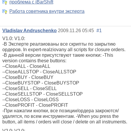
проблема с iBarShift
Работа советника внутри эксперта
Vladislav Andruschenko
2009.11.26 05:45
#1
V1.0: V1.0:
-В Эксперте реалзиованы все скрипты по закрытию
ордеров. In expert-realziovany all scripts for closure orders.
-В данной версии присутствуют такие кнопки: -This
version contains these buttons:
--CloseALL - CloseALL
--CloseALLSTOP - CloseALLSTOP
--CloseBUY - CloseBUY
--CloseBUYSTOP - CloseBUYSTOP
--CloseSELL - CloseSELL
--CloseSELLSTOP - CloseSELLSTOP
--CloseLOSS - CloseLOSS
--ClosePROFIT - ClosePROFIT
-При нажатии кнопки, все позиции/ордера закроются/
удалятся, по всем инструментам. -When you press the
button, all items / orders will close / delete on all instruments.
V2.0: V2.0: