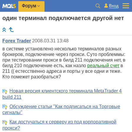
Вход
Форум
один терминал подключается другой нет
Forex Trader
2008.03.31 13:48
в системе установлено несколько терминалов разных
брокеров, подключение через прокси. Суто проблеммы:
при тестировании прокси в билд 211 подключения нет, в
билд 210 подключение есть, как назло
реальный счет
в
211 (( естесственно адреса и порты у все одни и теже.
Кто помежет разобраться?
Новая версия клиентского терминала MetaTrader 4
build 211
Обсуждение статьи "Как подписаться на Торговые
сигналы"
Как достучаться к серверу из под корпоративной
прокси?